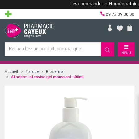
Les commandes d'Homéopathie peuven
09 72 09 30 00
MENU
Accueil
Marque
Bioderma
Atoderm Intensive gel moussant 500ml