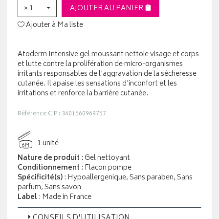
× 1
AJOUTER AU PANIER
Ajouter à Ma liste
Atoderm Intensive gel moussant nettoie visage et corps
et lutte contre la prolifération de micro-organismes
irritants responsables de l'aggravation de la sécheresse
cutanée. Il apaise les sensations d'inconfort et les
irritations et renforce la barrière cutanée.
Référence CIP : 3401560969757
1 unité
6M
Nature de produit
: Gel nettoyant
Conditionnement
: Flacon pompe
Spécificité(s)
: Hypoallergenique, Sans paraben, Sans
parfum, Sans savon
Label
: Made in France
CONSEILS D'UTILISATION