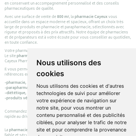
en conservant un accompagnement personnalisé et des conseils
pharmaceutiques de qualité.
Avec une surface de vente de
800 m²
, la
pharmacie Cayeux
vous
accueille dans un espace moderne et spacieux, offrant un choix très
large de produits en pharmacie et parapharmacie, sélectionnés avec
rigueur et proposés à des prix attractifs. Notre équipe de pharmaciens
et de préparateurs est à votre écoute pour vous conseiller au quotidien,
en toute confiance.
Votre pharmacie en ligne :
pharmacie-cayeux.fr
Le site
pharmacie-cayeux.fr
est le prolongement digital de la pharmacie
Cayeux Pharmabest Berck-sur-Mer – Rang-du-Fliers.
Nous utilisons des
Il vous permet de réaliser vos achats en ligne parmi des milliers de
cookies
références en :
-pharmacie,
Nous utilisons des cookies et d'autres
-parapharmacie,
-diététique,
technologies de suivi pour améliorer
-produits vétérinaires.
votre expérience de navigation sur
notre site, pour vous montrer un
Commandez simplement vos produits en ligne et choisissez le retrait
contenu personnalisé et des publicités
rapide au drive ou la livraison à domicile, en toute simplicité.
ciblées, pour analyser le trafic de notre
site et pour comprendre la provenance
La
pharmacie Cayeux
s’engage à vous offrir une expérience pratique,
fiable et sécurisée, en officine comme en ligne, au service de votre