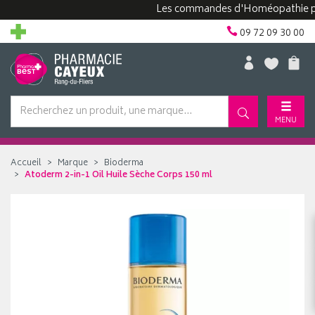
Les commandes d'Homéopathie peuvent
09 72 09 30 00
MENU
Accueil
Marque
Bioderma
Atoderm 2-in-1 Oil Huile Sèche Corps 150 ml