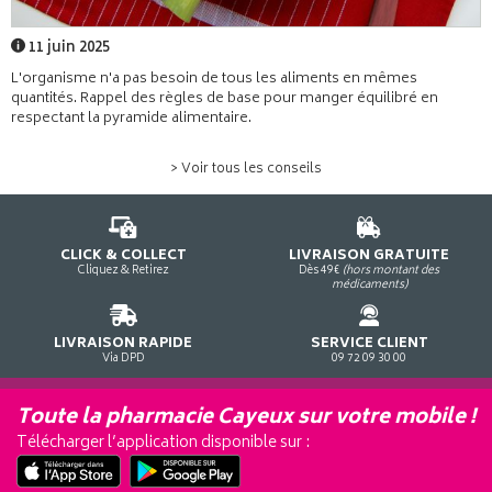
11 juin 2025
L'organisme n'a pas besoin de tous les aliments en mêmes
quantités. Rappel des règles de base pour manger équilibré en
respectant la pyramide alimentaire.
> Voir tous les conseils
CLICK & COLLECT
LIVRAISON GRATUITE
Cliquez & Retirez
Dès 49€
(hors montant des
médicaments)
LIVRAISON RAPIDE
SERVICE CLIENT
Via DPD
09 72 09 30 00
Toute la pharmacie Cayeux sur votre mobile !
Télécharger l’application disponible sur :