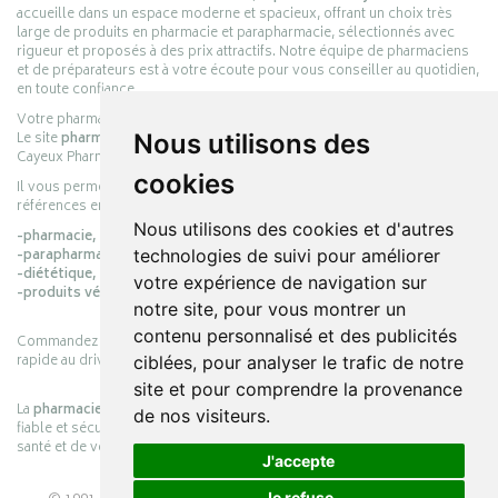
accueille dans un espace moderne et spacieux, offrant un choix très
large de produits en pharmacie et parapharmacie, sélectionnés avec
rigueur et proposés à des prix attractifs. Notre équipe de pharmaciens
et de préparateurs est à votre écoute pour vous conseiller au quotidien,
en toute confiance.
Votre pharmacie en ligne :
pharmacie-cayeux.fr
Le site
pharmacie-cayeux.fr
est le prolongement digital de la pharmacie
Nous utilisons des
Cayeux Pharmabest Berck-sur-Mer – Rang-du-Fliers.
cookies
Il vous permet de réaliser vos achats en ligne parmi des milliers de
références en :
Nous utilisons des cookies et d'autres
-pharmacie,
-parapharmacie,
technologies de suivi pour améliorer
-diététique,
votre expérience de navigation sur
-produits vétérinaires.
notre site, pour vous montrer un
contenu personnalisé et des publicités
Commandez simplement vos produits en ligne et choisissez le retrait
rapide au drive ou la livraison à domicile, en toute simplicité.
ciblées, pour analyser le trafic de notre
site et pour comprendre la provenance
La
pharmacie Cayeux
s’engage à vous offrir une expérience pratique,
de nos visiteurs.
fiable et sécurisée, en officine comme en ligne, au service de votre
santé et de votre bien-être.
J'accepte
Je refuse