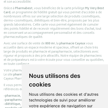
et son accessibilité.
Grâce à
Pharmabest
, vous bénéficiez de la carte privilège
My Very Best
Card
, un programme de fidélité gratuit qui vous permet d’accéder à de
nombreuses offres sur une large sélection de produits cosmétiques,
dermo-cosmétiques, diététiques et bien-être, proposés par les plus
grands laboratoires. Cette carte vous permet également de cumuler
des points fidélité et de recevoir régulièrement des bons d’achat, tout
en conservant un accompagnement personnalisé et des conseils
pharmaceutiques de qualité.
Avec une surface de vente de
800 m²
, la
pharmacie Cayeux
vous
accueille dans un espace moderne et spacieux, offrant un choix très
large de produits en pharmacie et parapharmacie, sélectionnés avec
rigueur et proposés à des prix attractifs. Notre équipe de pharmaciens
et de préparateurs est à votre écoute pour vous conseiller au quotidien,
en toute confiance.
Votre pharmacie en ligne :
pharmacie-cayeux.fr
Le site
pharmacie-cayeux.fr
est le prolongement digital de la pharmacie
Nous utilisons des
Cayeux Pharmabest Berck-sur-Mer – Rang-du-Fliers.
cookies
Il vous permet de réaliser vos achats en ligne parmi des milliers de
références en :
Nous utilisons des cookies et d'autres
-pharmacie,
-parapharmacie,
technologies de suivi pour améliorer
-diététique,
votre expérience de navigation sur