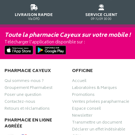
LIVRAISON RAPIDE
SERVICE CLIENT
Via DPD
09 72 09 30 00
Toute la pharmacie Cayeux sur votre mobile !
Télécharger l’application disponible sur :
PHARMACIE CAYEUX
OFFICINE
Qui sommes-nous ?
Accueil
Groupement Pharmabest
Laboratoires & Marques
Poser une question
Promotions
Contactez-nous
Ventes privées parapharmacie
Retours et réclamations
Espace conseil
Newsletter
PHARMACIE EN LIGNE
Transmettre un document
AGRÉÉE
Déclarer un effet indésirable