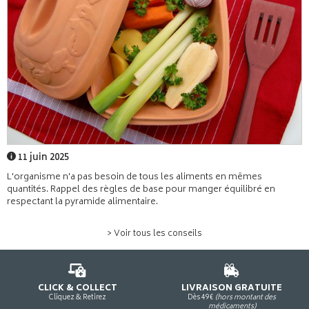
11 juin 2025
L'organisme n'a pas besoin de tous les aliments en mêmes
quantités. Rappel des règles de base pour manger équilibré en
respectant la pyramide alimentaire.
> Voir tous les conseils
CLICK & COLLECT
LIVRAISON GRATUITE
Cliquez & Retirez
Dès 49€
(hors montant des
médicaments)