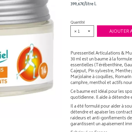
399
,
67
€
/
litre
l.
Quantité
× 1
AJOUTER 
Puressentiel Articulations & M
30 ml est un baume à la formule
essentielles (Térébenthine, Gau
Cajeput, Pin sylvestre, Menthe
Marjolaine à coquilles, Romarin
camphre, menthol et actifs nou
Ce baume est idéal pour les sport
quotidienne. Il aide à détendre 
Il a été formulé pour aider à so
détendre et apaiser les contract
raideurs et anti-gonflements de
garantissent un apaisement imm