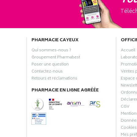
Tou
Téléch
PHARMACIE CAYEUX
OFFICI
Qui sommes-nous ?
Accueil
Groupement Pharmabest
Laborat
Poser une question
Promoti
Contactez-nous
Ventes 
Retours et réclamations
Espace 
Newslet
PHARMACIE EN LIGNE AGRÉÉE
Ordonn
Déclarer
CGV
Mentions
Données
Cookies
Mes pré