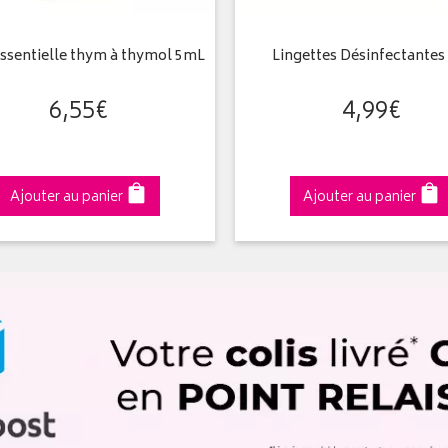
essentielle thym à thymol 5mL
Lingettes Désinfectantes
6
,
55
€
4
,
99
€
Ajouter au panier
Ajouter au panier