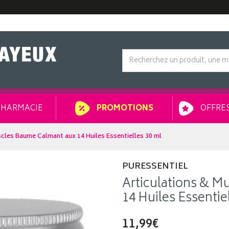
HARMACIE
OFFRES
PROMOTIONS
scles Baume Calmant aux 14 Huiles Essentielles 30 ml
PURESSENTIEL
Articulations & 
14 Huiles Essentie
11,99€