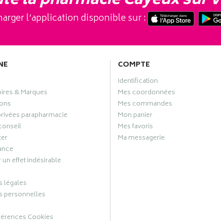
te la pharmacie Cayeux sur v
arger l’application disponible sur :
NE
COMPTE
Identification
oires & Marques
Mes coordonnées
ons
Mes commandes
privées parapharmacie
Mon panier
conseil
Mes favoris
ter
Ma messagerie
ance
 un effet indésirable
 légales
 personnelles
férences Cookies