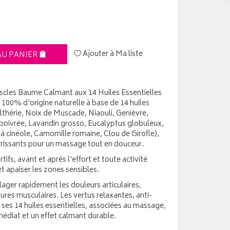
Ajouter à Ma liste
AU PANIER
uscles Baume Calmant aux 14 Huiles Essentielles
 100% d'origine naturelle à base de 14 huiles
lthérie, Noix de Muscade, Niaouli, Genièvre,
 poivrée, Lavandin grosso, Eucalyptus globuleux,
 à cinéole, Camomille romaine, Clou de Girofle),
rrissants pour un massage tout en douceur.
ifs, avant et après l'effort et toute activité
et apaiser les zones sensibles.
ulager rapidement les douleurs articulaires,
ures musculaires. Les vertus relaxantes, anti-
 ses 14 huiles essentielles, associées au massage,
édiat et un effet calmant durable.