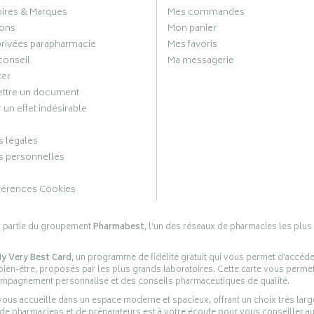
oires & Marques
Mes commandes
ons
Mon panier
privées parapharmacie
Mes favoris
conseil
Ma messagerie
ter
ttre un document
 un effet indésirable
 légales
 personnelles
férences Cookies
s partie du groupement
Pharmabest
, l’un des réseaux de pharmacies les plus
y Very Best Card
, un programme de fidélité gratuit qui vous permet d’accéd
en-être, proposés par les plus grands laboratoires. Cette carte vous permet
compagnement personnalisé et des conseils pharmaceutiques de qualité.
ous accueille dans un espace moderne et spacieux, offrant un choix très lar
 de pharmaciens et de préparateurs est à votre écoute pour vous conseiller au