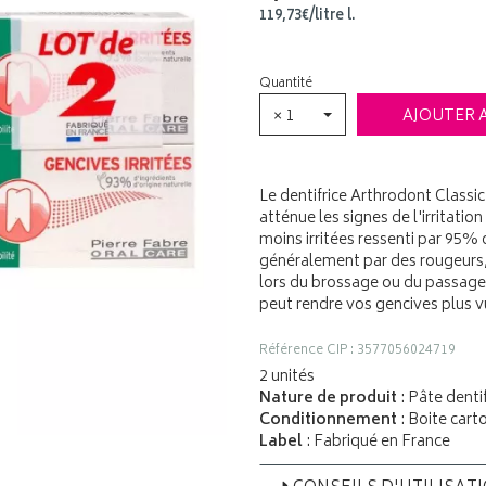
119
,
73
€
/
litre
l.
Quantité
× 1
AJOUTER 
Le dentifrice Arthrodont Classic 
atténue les signes de l'irritati
moins irritées ressenti par 95% d
généralement par des rougeurs,
lors du brossage ou du passage d
peut rendre vos gencives plus 
Référence CIP : 3577056024719
2 unités
Nature de produit
: Pâte dentif
Conditionnement
: Boite cart
Label
: Fabriqué en France