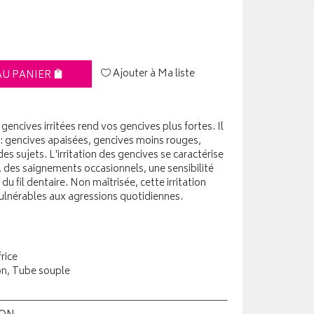
Ajouter à Ma liste
AU PANIER
gencives irritées rend vos gencives plus fortes. Il
on : gencives apaisées, gencives moins rouges,
es sujets. L'irritation des gencives se caractérise
 des saignements occasionnels, une sensibilité
u fil dentaire. Non maîtrisée, cette irritation
vulnérables aux agressions quotidiennes.
rice
on, Tube souple