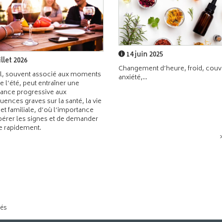
14 juin 2025
illet 2026
Changement d’heure, froid, couvr
l, souvent associé aux moments
anxiété,...
de l’été, peut entraîner une
ance progressive aux
ences graves sur la santé, la vie
 et familiale, d’où l’importance
pérer les signes et de demander
de rapidement.
tés