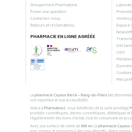
Groupement Pharmabest
Laborat
Poser une question
Promoti
Contactez-nous
Ventes 
Retours et réclamations
Espace 
Newslet
PHARMACIE EN LIGNE AGRÉÉE
Transme
Déclarer
CGV
Mentions
Données
Cookies
Mes pré
La
pharmacie Cayeux Berck – Rang-du-Fliers
fait désormai
son expertise et son accessibilité.
Grâce à
Pharmabest
, vous bénéficiez de la carte privilège
M
produits cosmétiques, dermo-cosmétiques, diététiques et bi
régulièrement des bons d’achat, tout en conservant un ac
Avec une surface de vente de
800 m²
, la
pharmacie Cayeux
v
avec rigueur et proposés à des prix attractifs. Notre équipe