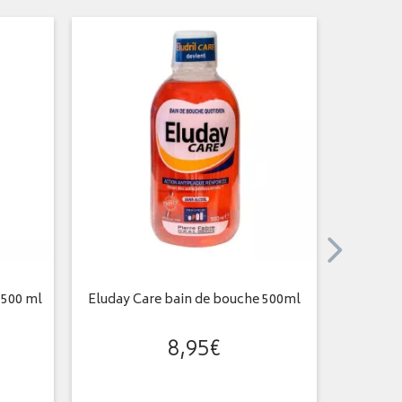
 500 ml
Eluday Care bain de bouche 500ml
Arthr
gen
8
,
95
€