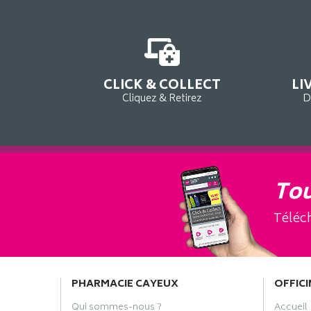
CLICK & COLLECT
LI
Cliquez & Retirez
D
Tou
Téléch
PHARMACIE CAYEUX
OFFICI
Qui sommes-nous ?
Accueil