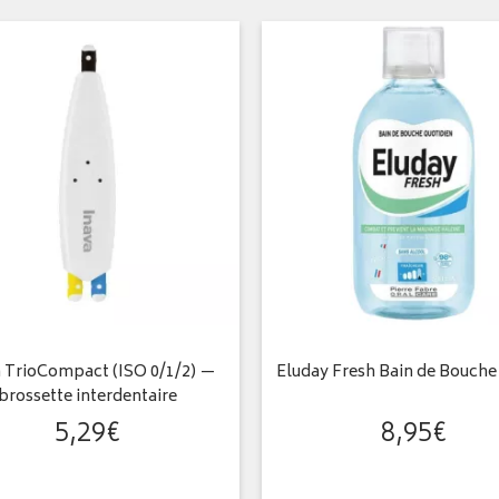
a TrioCompact (ISO 0/1/2) —
Eluday Fresh Bain de Bouche
brossette interdentaire
5
,
29
€
8
,
95
€