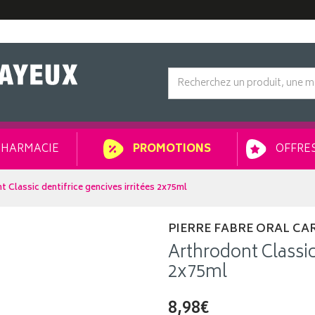
HARMACIE
OFFRES
PROMOTIONS
t Classic dentifrice gencives irritées 2x75ml
PIERRE FABRE ORAL CA
Arthrodont Classic 
2x75ml
8,98€