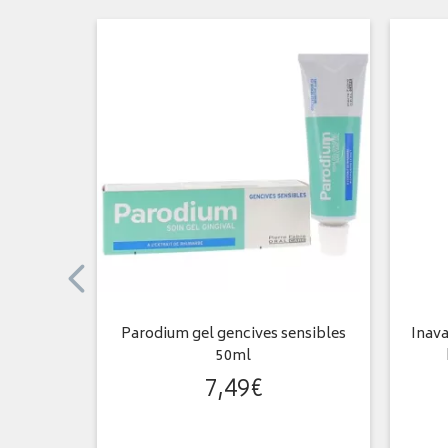
entaire 35
Parodium gel gencives sensibles
Inav
50ml
7
,
49
€