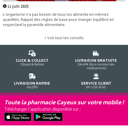
11 juin 2025
L'organisme n'a pas besoin de tous les aliments en mêmes
quantités. Rappel des règles de base pour manger équilibré en
respectant la pyramide alimentaire.
> Voir tous les conseils
CLICK & COLLECT
LIVRAISON GRATUITE
Cliquez & Retirez
Dès 49€
(hors montant des
médicaments)
LIVRAISON RAPIDE
SERVICE CLIENT
Via DPD
09 72 09 30 00
Toute la pharmacie Cayeux sur votre mobile !
Télécharger l’application disponible sur :