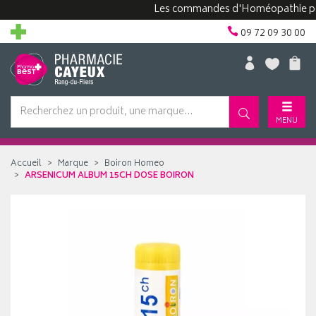
Les commandes d'Homéopathie peuvent
09 72 09 30 00
MENU
Accueil
Marque
Boiron Homeo
ARSENICUM ALBUM 15CH DOSE BOIRON