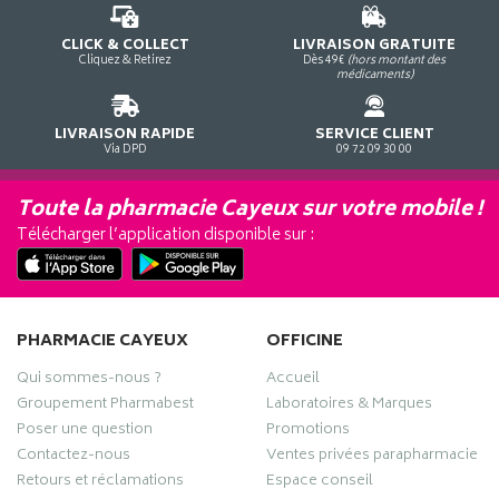
CLICK & COLLECT
LIVRAISON GRATUITE
Cliquez & Retirez
Dès 49€
(hors montant des
médicaments)
LIVRAISON RAPIDE
SERVICE CLIENT
Via DPD
09 72 09 30 00
Toute la pharmacie Cayeux sur votre mobile !
Télécharger l’application disponible sur :
PHARMACIE CAYEUX
OFFICINE
Qui sommes-nous ?
Accueil
Groupement Pharmabest
Laboratoires & Marques
Poser une question
Promotions
Contactez-nous
Ventes privées parapharmacie
Retours et réclamations
Espace conseil