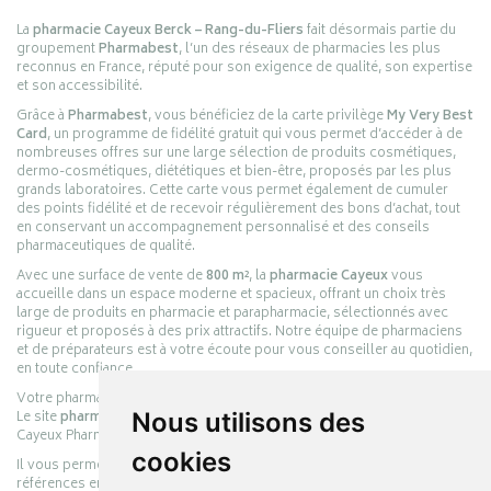
La
pharmacie Cayeux Berck – Rang-du-Fliers
fait désormais partie du
groupement
Pharmabest
, l’un des réseaux de pharmacies les plus
reconnus en France, réputé pour son exigence de qualité, son expertise
et son accessibilité.
Grâce à
Pharmabest
, vous bénéficiez de la carte privilège
My Very Best
Card
, un programme de fidélité gratuit qui vous permet d’accéder à de
nombreuses offres sur une large sélection de produits cosmétiques,
dermo-cosmétiques, diététiques et bien-être, proposés par les plus
grands laboratoires. Cette carte vous permet également de cumuler
des points fidélité et de recevoir régulièrement des bons d’achat, tout
en conservant un accompagnement personnalisé et des conseils
pharmaceutiques de qualité.
Avec une surface de vente de
800 m²
, la
pharmacie Cayeux
vous
accueille dans un espace moderne et spacieux, offrant un choix très
large de produits en pharmacie et parapharmacie, sélectionnés avec
rigueur et proposés à des prix attractifs. Notre équipe de pharmaciens
et de préparateurs est à votre écoute pour vous conseiller au quotidien,
en toute confiance.
Votre pharmacie en ligne :
pharmacie-cayeux.fr
Le site
pharmacie-cayeux.fr
est le prolongement digital de la pharmacie
Nous utilisons des
Cayeux Pharmabest Berck-sur-Mer – Rang-du-Fliers.
cookies
Il vous permet de réaliser vos achats en ligne parmi des milliers de
références en :