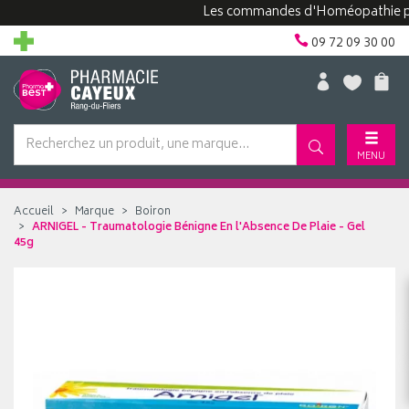
Les commandes d'Homéopathie peuvent
09 72 09 30 00
MENU
Accueil
Marque
Boiron
ARNIGEL - Traumatologie Bénigne En l'Absence De Plaie - Gel
45g