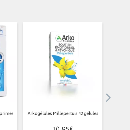
mprimés
Arkogélules Millepertuis 42 gélules
Arkogél