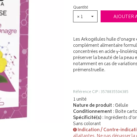
Quantité
× 1
AJOUTER 
Les Arkogélules huile d'onagre
complément alimentaire formulé
concentrées en acide γ-linolén
préserver la beauté de la peau 
notamment en cas de variation
prémenstruelle.
Référence CIP : 3578835504385
1 unité
Nature de produit
: Gélule
Conditionnement
: Boite cart
Spécificité(s)
: Ingrédients d'or
Sans colorant
Indication / Contre-indicat
allaitantes, Ne pas dépasser la