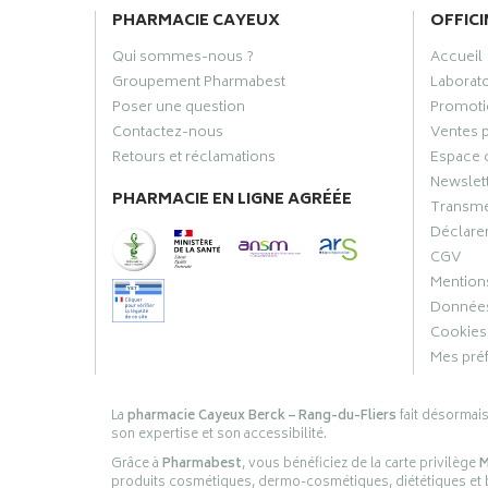
PHARMACIE CAYEUX
OFFICI
Qui sommes-nous ?
Accueil
Groupement Pharmabest
Laborat
Poser une question
Promoti
Contactez-nous
Ventes 
Retours et réclamations
Espace 
Newslet
PHARMACIE EN LIGNE AGRÉÉE
Transme
Déclarer
CGV
Mentions
Données
Cookies
Mes pré
La
pharmacie Cayeux Berck – Rang-du-Fliers
fait désormai
son expertise et son accessibilité.
Grâce à
Pharmabest
, vous bénéficiez de la carte privilège
M
produits cosmétiques, dermo-cosmétiques, diététiques et bi