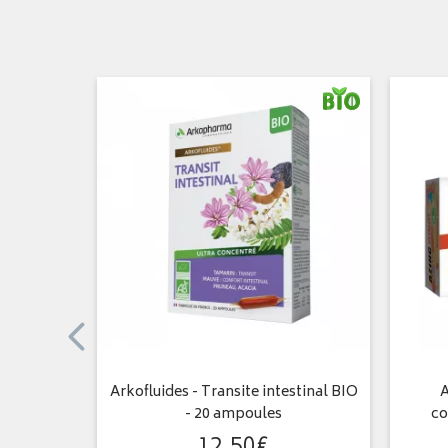
ules
Arkofluides - Transite intestinal BIO
A
- 20 ampoules
co