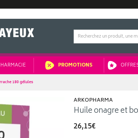
HARMACIE
OFFRES
PROMOTIONS
rrache 180 gélules
ARKOPHARMA
Huile onagre et b
26,15€