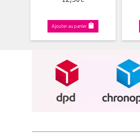
12
,
50
€
Ajouter au panier