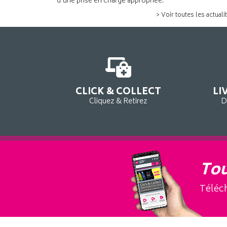
d’une prise en charge appropriée.
> Voir toutes les actuali
CLICK & COLLECT
LI
Cliquez & Retirez
D
Tou
Téléch