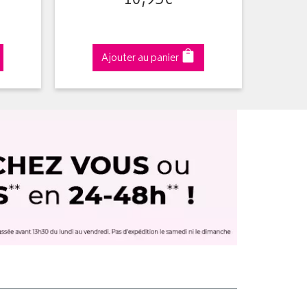
10
,
95
€
Ajouter au panier
A