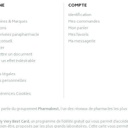
NE
COMPTE
Identification
oires & Marques
Mes commandes
ons
Mon panier
privées parapharmacie
Mes favoris
conseil
Ma messagerie
ter
ttre un document
 un effet indésirable
 légales
 personnelles
férences Cookies
s partie du groupement
Pharmabest
, l’un des réseaux de pharmacies les plus
y Very Best Card
, un programme de fidélité gratuit qui vous permet d’accéd
en-être, proposés par les plus grands laboratoires. Cette carte vous permet