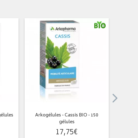
gélules
Arkogélules - Cassis BIO - 150
Arkogélu
gélules
ally
17
,
75
€