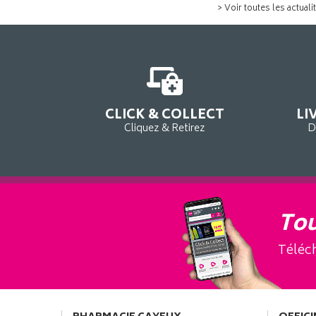
> Voir toutes les actuali
CLICK & COLLECT
LI
Cliquez & Retirez
D
Tou
Téléch