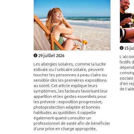
15 ju
29 juillet 2026
L’alcoo
festifs 
Les allergies solaires, comme la lucite
dépend
estivale ou l’urticaire solaire, peuvent
conséqu
toucher les personnes à peau claire ou
sociale
sensible dès les premières expositions
d’en re
au soleil. Cet article explique leurs
de l’ai
symptômes, les facteurs favorisant leur
apparition et les gestes essentiels pour
les prévenir : exposition progressive,
photoprotection adaptée et bonnes
habitudes au quotidien. Il rappelle
également quand consulter un
professionnel de santé afin de bénéficier
d’une prise en charge appropriée.