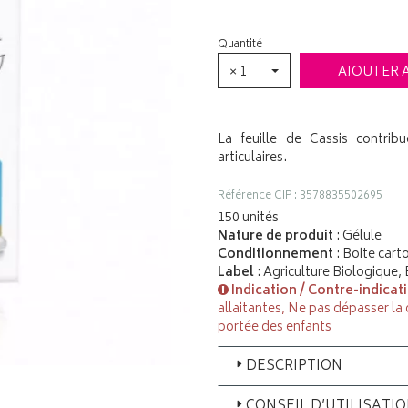
Quantité
× 1
AJOUTER 
La feuille de Cassis contrib
articulaires.
Référence CIP : 3578835502695
150 unités
Nature de produit
: Gélule
Conditionnement
: Boite cart
Label
: Agriculture Biologique,
Indication / Contre-indicat
allaitantes, Ne pas dépasser la
portée des enfants
DESCRIPTION
CONSEIL D’UTILISATI