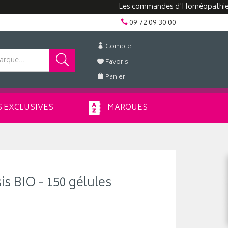
Les commandes d'Homéopathie peuvent
09 72 09 30 00
Compte
Favoris
Panier
 EXCLUSIVES
MARQUES
is BIO - 150 gélules