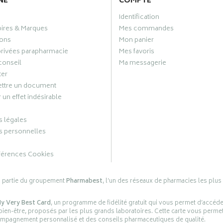
NE
COMPTE
Identification
oires & Marques
Mes commandes
ons
Mon panier
privées parapharmacie
Mes favoris
conseil
Ma messagerie
ter
ttre un document
 un effet indésirable
 légales
 personnelles
férences Cookies
s partie du groupement
Pharmabest
, l’un des réseaux de pharmacies les plus
y Very Best Card
, un programme de fidélité gratuit qui vous permet d’accéd
en-être, proposés par les plus grands laboratoires. Cette carte vous permet
compagnement personnalisé et des conseils pharmaceutiques de qualité.