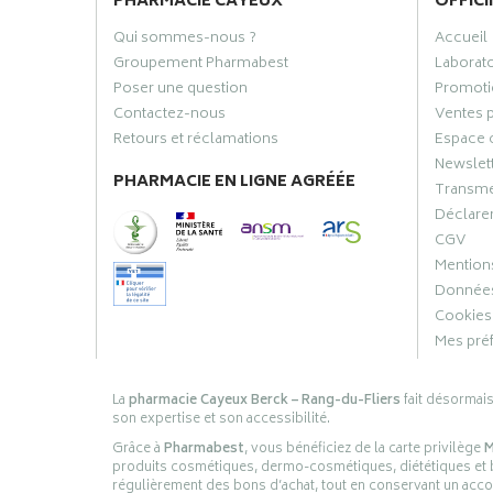
PHARMACIE CAYEUX
OFFICI
Qui sommes-nous ?
Accueil
Groupement Pharmabest
Laborat
Poser une question
Promoti
Contactez-nous
Ventes 
Retours et réclamations
Espace 
Newslet
PHARMACIE EN LIGNE AGRÉÉE
Transme
Déclarer
CGV
Mentions
Données
Cookies
Mes pré
La
pharmacie Cayeux Berck – Rang-du-Fliers
fait désormai
son expertise et son accessibilité.
Grâce à
Pharmabest
, vous bénéficiez de la carte privilège
M
produits cosmétiques, dermo-cosmétiques, diététiques et bi
régulièrement des bons d’achat, tout en conservant un ac