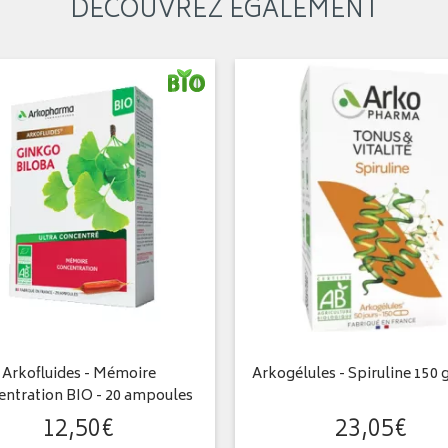
DÉCOUVREZ ÉGALEMENT
Arkofluides - Mémoire
Arkogélules - Spiruline 150 
entration BIO - 20 ampoules
12
,
50
€
23
,
05
€