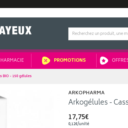
HARMACIE
OFFRES
PROMOTIONS
s BIO - 150 gélules
ARKOPHARMA
Arkogélules - Cass
17,75€
0
,
12
€
/unité