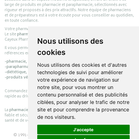
large de produits en pharmacie et parapharmacie, sélectionnés avec
rigueur et proposés à des prix attractifs. Notre équipe de pharmaciens
et de préparateurs est à votre écoute pour vous conseiller au quotidien,
en toute confiance.
Votre pharmacie en ligne :
pharmacie-cayeux.fr
Le site
pharmacie-cayeux.fr
est le prolongement digital de la pharmacie
Cayeux Pharmabest Berck-sur-Mer – Rang-du-Fliers.
Nous utilisons des
Il vous permet de réaliser vos achats en ligne parmi des milliers de
cookies
références en :
-pharmacie,
Nous utilisons des cookies et d'autres
-parapharmacie,
-diététique,
technologies de suivi pour améliorer
-produits vétérinaires.
votre expérience de navigation sur
notre site, pour vous montrer un
Commandez simplement vos produits en ligne et choisissez le retrait
contenu personnalisé et des publicités
rapide au drive ou la livraison à domicile, en toute simplicité.
ciblées, pour analyser le trafic de notre
site et pour comprendre la provenance
La
pharmacie Cayeux
s’engage à vous offrir une expérience pratique,
fiable et sécurisée, en officine comme en ligne, au service de votre
de nos visiteurs.
santé et de votre bien-être.
J'accepte
© 1991-2026
PHARMACIE CAYEUX
– Tous droits réservés –