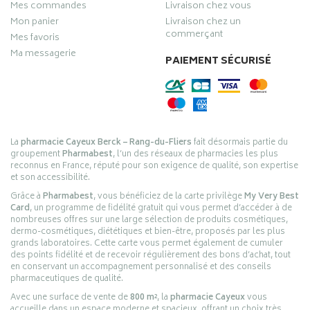
Mes commandes
Livraison chez vous
Mon panier
Livraison chez un
commerçant
Mes favoris
Ma messagerie
PAIEMENT SÉCURISÉ
La
pharmacie Cayeux Berck – Rang-du-Fliers
fait désormais partie du
groupement
Pharmabest
, l’un des réseaux de pharmacies les plus
reconnus en France, réputé pour son exigence de qualité, son expertise
et son accessibilité.
Grâce à
Pharmabest
, vous bénéficiez de la carte privilège
My Very Best
Card
, un programme de fidélité gratuit qui vous permet d’accéder à de
nombreuses offres sur une large sélection de produits cosmétiques,
dermo-cosmétiques, diététiques et bien-être, proposés par les plus
grands laboratoires. Cette carte vous permet également de cumuler
des points fidélité et de recevoir régulièrement des bons d’achat, tout
en conservant un accompagnement personnalisé et des conseils
pharmaceutiques de qualité.
Avec une surface de vente de
800 m²
, la
pharmacie Cayeux
vous
accueille dans un espace moderne et spacieux, offrant un choix très