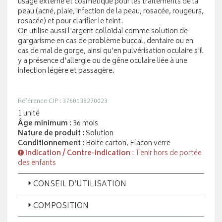
usage externe et cosmétique pour les traitements de la
peau (acné, plaie, infection de la peau, rosacée, rougeurs,
rosacée) et pour clarifier le teint.
On utilise aussi l'argent colloïdal comme solution de
gargarisme en cas de problème buccal, dentaire ou en
cas de mal de gorge, ainsi qu'en pulvérisation oculaire s'il
y a présence d'allergie ou de gêne oculaire liée à une
infection légère et passagère.
Référence CIP : 3760138270023
1 unité
Âge minimum
: 36 mois
Nature de produit
: Solution
Conditionnement
: Boite carton, Flacon verre
Indication / Contre-indication
: Tenir hors de portée
des enfants
CONSEIL D’UTILISATION
COMPOSITION