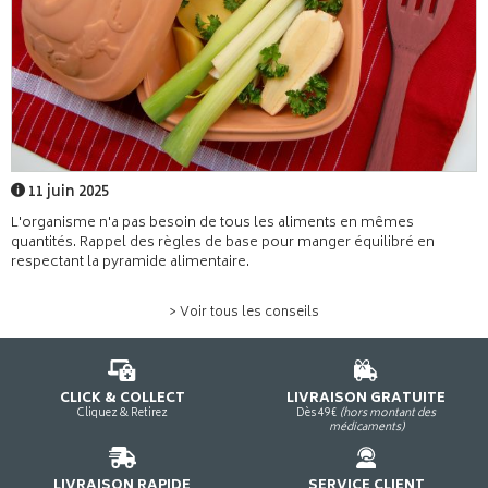
11 juin 2025
L'organisme n'a pas besoin de tous les aliments en mêmes
quantités. Rappel des règles de base pour manger équilibré en
respectant la pyramide alimentaire.
> Voir tous les conseils
CLICK & COLLECT
LIVRAISON GRATUITE
Cliquez & Retirez
Dès 49€
(hors montant des
médicaments)
LIVRAISON RAPIDE
SERVICE CLIENT