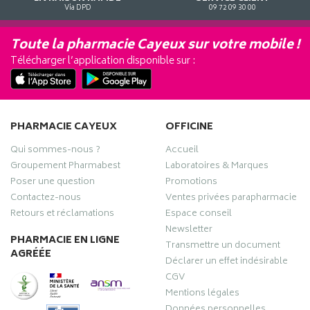
Via DPD
09 72 09 30 00
Toute la pharmacie Cayeux sur votre mobile !
Télécharger l’application disponible sur :
PHARMACIE CAYEUX
OFFICINE
Qui sommes-nous ?
Accueil
Groupement Pharmabest
Laboratoires & Marques
Poser une question
Promotions
Contactez-nous
Ventes privées parapharmacie
Retours et réclamations
Espace conseil
Newsletter
PHARMACIE EN LIGNE
Transmettre un document
AGRÉÉE
Déclarer un effet indésirable
CGV
Mentions légales
Données personnelles