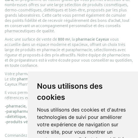
Card
, un programme de fidélité gratuit qui vous permet d’accéder à de
nombreuses offres sur une large sélection de produits cosmétiques,
dermo-cosmétiques, diététiques et bien-être, proposés par les plus
grands laboratoires. Cette carte vous permet également de cumuler
des points fidélité et de recevoir régulièrement des bons d’achat, tout
en conservant un accompagnement personnalisé et des conseils
pharmaceutiques de qualité.
Avec une surface de vente de
800 m²
, la
pharmacie Cayeux
vous
accueille dans un espace moderne et spacieux, offrant un choix très
large de produits en pharmacie et parapharmacie, sélectionnés avec
rigueur et proposés à des prix attractifs. Notre équipe de pharmaciens
et de préparateurs est à votre écoute pour vous conseiller au quotidien,
en toute confiance.
Votre pharmacie en ligne :
pharmacie-cayeux.fr
Le site
pharmacie-cayeux.fr
est le prolongement digital de la pharmacie
Cayeux Pharmabest Berck-sur-Mer – Rang-du-Fliers.
Nous utilisons des
Il vous permet de réaliser vos achats en ligne parmi des milliers de
cookies
références en :
-pharmacie,
Nous utilisons des cookies et d'autres
-parapharmacie,
-diététique,
technologies de suivi pour améliorer
-produits vétérinaires.
votre expérience de navigation sur
notre site, pour vous montrer un
Commandez simplement vos produits en ligne et choisissez le retrait