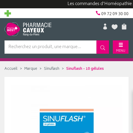
Les commandes d'Homéopathie peuven
09 72 09 30 00
MENU
Accueil
Marque
Sinuflash
Sinuflash - 10 gélules