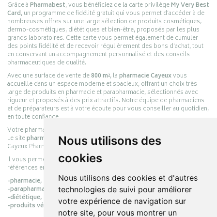
Grâce à
Pharmabest
, vous bénéficiez de la carte privilège
My Very Best
Card
, un programme de fidélité gratuit qui vous permet d’accéder à de
nombreuses offres sur une large sélection de produits cosmétiques,
dermo-cosmétiques, diététiques et bien-être, proposés par les plus
grands laboratoires. Cette carte vous permet également de cumuler
des points fidélité et de recevoir régulièrement des bons d’achat, tout
en conservant un accompagnement personnalisé et des conseils
pharmaceutiques de qualité.
Avec une surface de vente de
800 m²
, la
pharmacie Cayeux
vous
accueille dans un espace moderne et spacieux, offrant un choix très
large de produits en pharmacie et parapharmacie, sélectionnés avec
rigueur et proposés à des prix attractifs. Notre équipe de pharmaciens
et de préparateurs est à votre écoute pour vous conseiller au quotidien,
en toute confiance.
Votre pharmacie en ligne :
pharmacie-cayeux.fr
Le site
pharmacie-cayeux.fr
est le prolongement digital de la pharmacie
Nous utilisons des
Cayeux Pharmabest Berck-sur-Mer – Rang-du-Fliers.
cookies
Il vous permet de réaliser vos achats en ligne parmi des milliers de
références en :
Nous utilisons des cookies et d'autres
-pharmacie,
-parapharmacie,
technologies de suivi pour améliorer
-diététique,
votre expérience de navigation sur
-produits vétérinaires.
notre site, pour vous montrer un