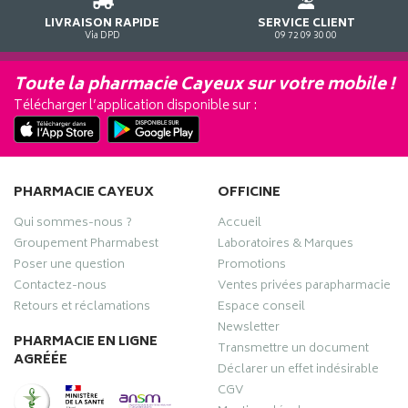
LIVRAISON RAPIDE
SERVICE CLIENT
Via DPD
09 72 09 30 00
Toute la pharmacie Cayeux sur votre mobile !
Télécharger l’application disponible sur :
PHARMACIE CAYEUX
OFFICINE
Qui sommes-nous ?
Accueil
Groupement Pharmabest
Laboratoires & Marques
Poser une question
Promotions
Contactez-nous
Ventes privées parapharmacie
Retours et réclamations
Espace conseil
Newsletter
PHARMACIE EN LIGNE
Transmettre un document
AGRÉÉE
Déclarer un effet indésirable
CGV