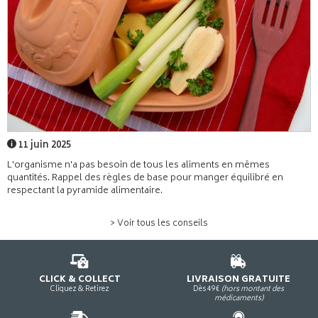
11 juin 2025
L'organisme n'a pas besoin de tous les aliments en mêmes
quantités. Rappel des règles de base pour manger équilibré en
respectant la pyramide alimentaire.
> Voir tous les conseils
CLICK & COLLECT
LIVRAISON GRATUITE
Cliquez & Retirez
Dès 49€
(hors montant des
médicaments)