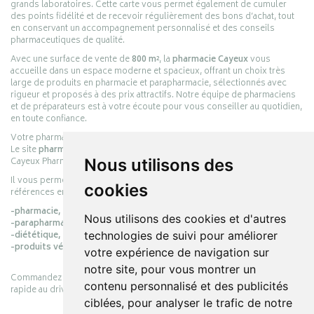
grands laboratoires. Cette carte vous permet également de cumuler
des points fidélité et de recevoir régulièrement des bons d’achat, tout
en conservant un accompagnement personnalisé et des conseils
pharmaceutiques de qualité.
Avec une surface de vente de
800 m²
, la
pharmacie Cayeux
vous
accueille dans un espace moderne et spacieux, offrant un choix très
large de produits en pharmacie et parapharmacie, sélectionnés avec
rigueur et proposés à des prix attractifs. Notre équipe de pharmaciens
et de préparateurs est à votre écoute pour vous conseiller au quotidien,
en toute confiance.
Votre pharmacie en ligne :
pharmacie-cayeux.fr
Le site
pharmacie-cayeux.fr
est le prolongement digital de la pharmacie
Cayeux Pharmabest Berck-sur-Mer – Rang-du-Fliers.
Nous utilisons des
Il vous permet de réaliser vos achats en ligne parmi des milliers de
cookies
références en :
-pharmacie,
Nous utilisons des cookies et d'autres
-parapharmacie,
-diététique,
technologies de suivi pour améliorer
-produits vétérinaires.
votre expérience de navigation sur
notre site, pour vous montrer un
Commandez simplement vos produits en ligne et choisissez le retrait
contenu personnalisé et des publicités
rapide au drive ou la livraison à domicile, en toute simplicité.
ciblées, pour analyser le trafic de notre