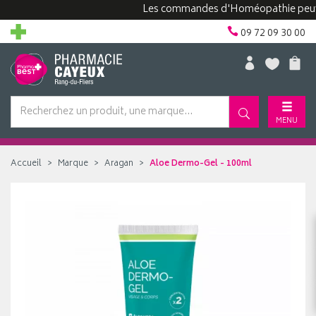
Les commandes d'Homéopathie peuvent p
09 72 09 30 00
MENU
Accueil
Marque
Aragan
Aloe Dermo-Gel - 100ml