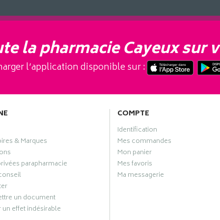
te la pharmacie Cayeux sur v
arger l’application disponible sur :
NE
COMPTE
Identification
oires & Marques
Mes commandes
ons
Mon panier
privées parapharmacie
Mes favoris
conseil
Ma messagerie
ter
ttre un document
 un effet indésirable