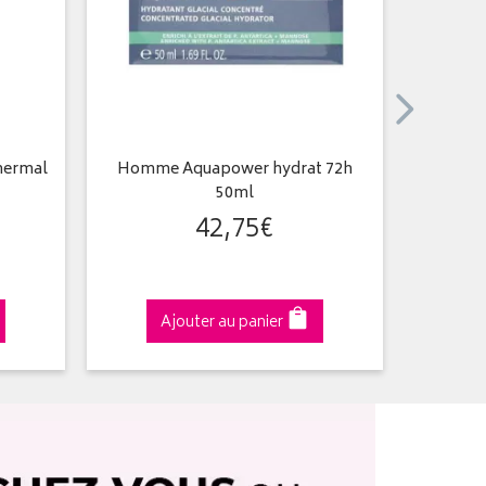
hermal
Homme Aquapower hydrat 72h
Day Con
50ml
42
,
75
€
Ajouter au panier
A