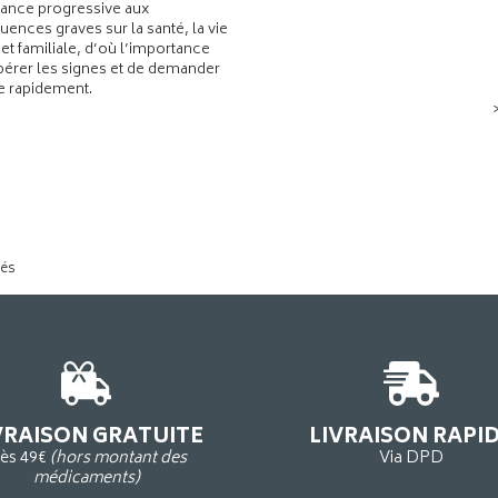
ance progressive aux
ences graves sur la santé, la vie
 et familiale, d’où l’importance
pérer les signes et de demander
de rapidement.
tés
VRAISON GRATUITE
LIVRAISON RAPI
ès 49€
(hors montant des
Via DPD
médicaments)