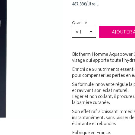
487
,
33
€
/
litre
l.
Quantité
× 1
AJOUTER 
Biotherm Homme Aquapower Gel 
visage qui apporte toute l'hydra
Enrichi de 50 nutriments essenti
pour compenser les pertes en ea
Sa formule innovante régule la p
et ravivant son éclat naturel.
Léger et non collant, il procure
la barrière cutanée.
Son effet rafraîchissant immédia
instantanément, sans laisser de
éclatante et rebondie.
Fabriqué en France.