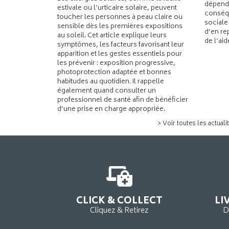
dépend
estivale ou l’urticaire solaire, peuvent
conséqu
toucher les personnes à peau claire ou
sociale
sensible dès les premières expositions
d’en re
au soleil. Cet article explique leurs
de l’ai
symptômes, les facteurs favorisant leur
apparition et les gestes essentiels pour
les prévenir : exposition progressive,
photoprotection adaptée et bonnes
habitudes au quotidien. Il rappelle
également quand consulter un
professionnel de santé afin de bénéficier
d’une prise en charge appropriée.
> Voir toutes les actuali
CLICK & COLLECT
LI
Cliquez & Retirez
D