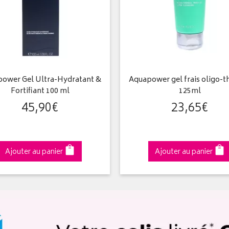
ower Gel Ultra-Hydratant &
Aquapower gel frais oligo-t
Fortifiant 100 ml
125ml
45
,
90
€
23
,
65
€
Ajouter au panier
Ajouter au panier