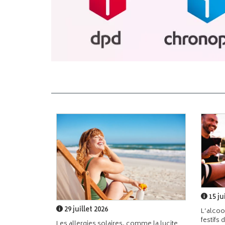
15 ju
29 juillet 2026
L’alcoo
festifs 
Les allergies solaires, comme la lucite