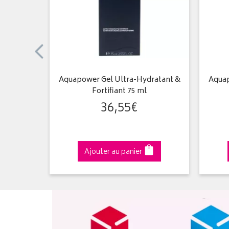
nsibles -
Aquapower Gel Ultra-Hydratant &
Aquap
Fortifiant 75 ml
36
,
55
€
Ajouter au panier