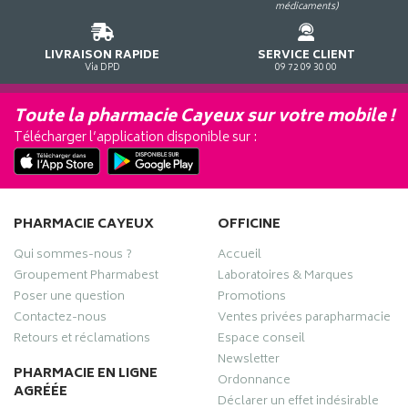
médicaments)
LIVRAISON RAPIDE
SERVICE CLIENT
Via DPD
09 72 09 30 00
Toute la pharmacie Cayeux sur votre mobile !
Télécharger l’application disponible sur :
PHARMACIE CAYEUX
OFFICINE
Qui sommes-nous ?
Accueil
Groupement Pharmabest
Laboratoires & Marques
Poser une question
Promotions
Contactez-nous
Ventes privées parapharmacie
Retours et réclamations
Espace conseil
Newsletter
PHARMACIE EN LIGNE
Ordonnance
AGRÉÉE
Déclarer un effet indésirable