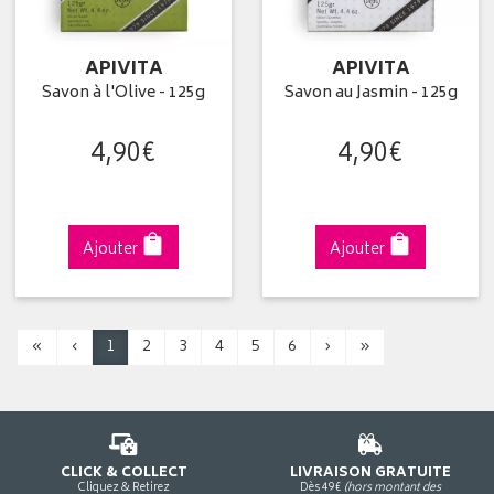
APIVITA
APIVITA
Savon à l'Olive - 125g
Savon au Jasmin - 125g
4
,
90
€
4
,
90
€
Ajouter
Ajouter
«
‹
1
2
3
4
5
6
›
»
CLICK & COLLECT
LIVRAISON GRATUITE
Cliquez & Retirez
Dès 49€
(hors montant des