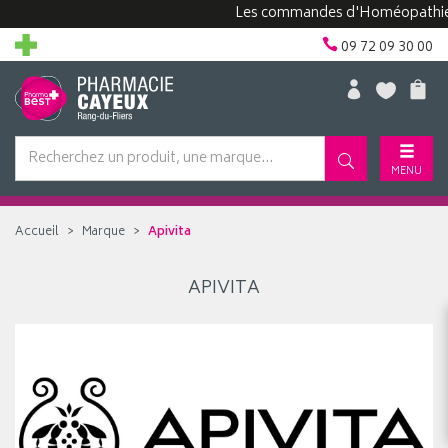
Les commandes d'Homéopathie peu
09 72 09 30 00
MENU
Accueil
Marque
Apivita
APIVITA