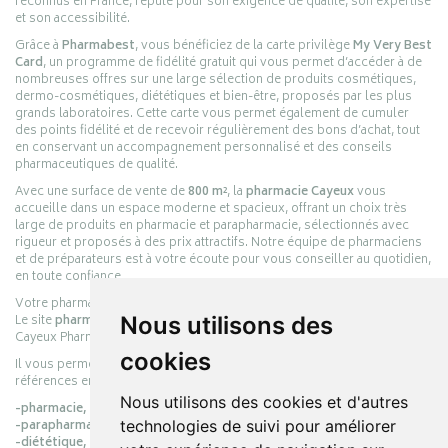
reconnus en France, réputé pour son exigence de qualité, son expertise
et son accessibilité.
Grâce à
Pharmabest
, vous bénéficiez de la carte privilège
My Very Best
Card
, un programme de fidélité gratuit qui vous permet d’accéder à de
nombreuses offres sur une large sélection de produits cosmétiques,
dermo-cosmétiques, diététiques et bien-être, proposés par les plus
grands laboratoires. Cette carte vous permet également de cumuler
des points fidélité et de recevoir régulièrement des bons d’achat, tout
en conservant un accompagnement personnalisé et des conseils
pharmaceutiques de qualité.
Avec une surface de vente de
800 m²
, la
pharmacie Cayeux
vous
accueille dans un espace moderne et spacieux, offrant un choix très
large de produits en pharmacie et parapharmacie, sélectionnés avec
rigueur et proposés à des prix attractifs. Notre équipe de pharmaciens
et de préparateurs est à votre écoute pour vous conseiller au quotidien,
en toute confiance.
Votre pharmacie en ligne :
pharmacie-cayeux.fr
Nous utilisons des
Le site
pharmacie-cayeux.fr
est le prolongement digital de la pharmacie
Cayeux Pharmabest Berck-sur-Mer – Rang-du-Fliers.
cookies
Il vous permet de réaliser vos achats en ligne parmi des milliers de
références en :
Nous utilisons des cookies et d'autres
-pharmacie,
technologies de suivi pour améliorer
-parapharmacie,
-diététique,