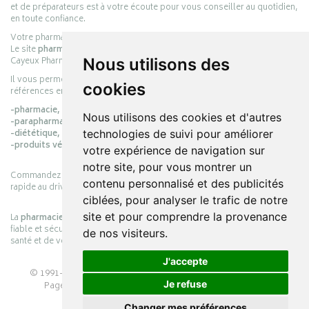
et de préparateurs est à votre écoute pour vous conseiller au quotidien,
en toute confiance.
Votre pharmacie en ligne :
pharmacie-cayeux.fr
Le site
pharmacie-cayeux.fr
est le prolongement digital de la pharmacie
Cayeux Pharmabest Berck-sur-Mer – Rang-du-Fliers.
Nous utilisons des
Il vous permet de réaliser vos achats en ligne parmi des milliers de
cookies
références en :
-pharmacie,
Nous utilisons des cookies et d'autres
-parapharmacie,
-diététique,
technologies de suivi pour améliorer
-produits vétérinaires.
votre expérience de navigation sur
notre site, pour vous montrer un
Commandez simplement vos produits en ligne et choisissez le retrait
contenu personnalisé et des publicités
rapide au drive ou la livraison à domicile, en toute simplicité.
ciblées, pour analyser le trafic de notre
site et pour comprendre la provenance
La
pharmacie Cayeux
s’engage à vous offrir une expérience pratique,
fiable et sécurisée, en officine comme en ligne, au service de votre
de nos visiteurs.
santé et de votre bien-être.
J'accepte
© 1991-2026
PHARMACIE CAYEUX
– Tous droits réservés –
Je refuse
Page mise à jour le 03/08/2026 –
Pharmacie en ligne
Apotekisto
Changer mes préférences