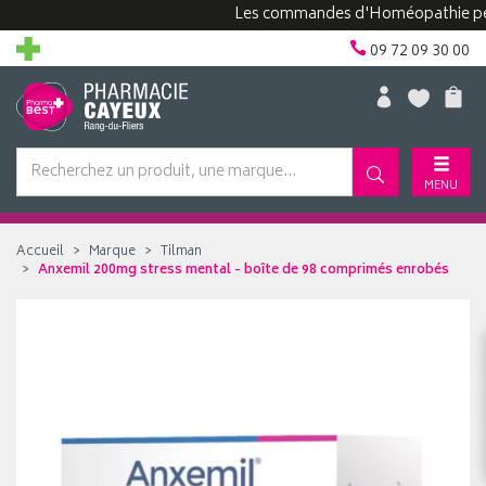
Les commandes d'Homéopathie peuvent 
09 72 09 30 00
MENU
Accueil
Marque
Tilman
Anxemil 200mg stress mental - boîte de 98 comprimés enrobés