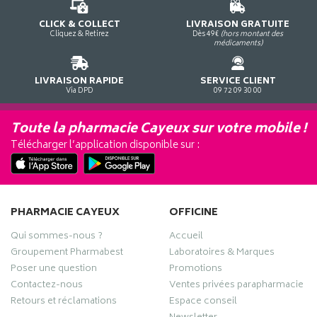
CLICK & COLLECT
LIVRAISON GRATUITE
Cliquez & Retirez
Dès 49€
(hors montant des
médicaments)
LIVRAISON RAPIDE
SERVICE CLIENT
Via DPD
09 72 09 30 00
Toute la pharmacie Cayeux sur votre mobile !
Télécharger l’application disponible sur :
PHARMACIE CAYEUX
OFFICINE
Qui sommes-nous ?
Accueil
Groupement Pharmabest
Laboratoires & Marques
Poser une question
Promotions
Contactez-nous
Ventes privées parapharmacie
Retours et réclamations
Espace conseil