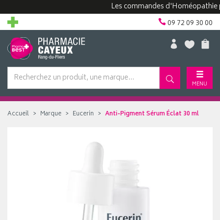
Les commandes d'Homéopathie peuven
09 72 09 30 00
MENU
Accueil
Marque
Eucerin
Anti-Pigment Sérum Éclat 30 ml