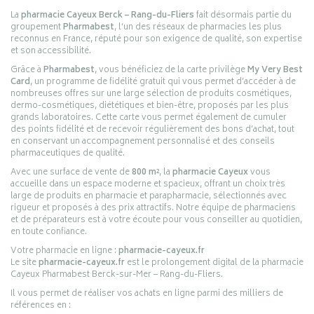
La
pharmacie Cayeux Berck – Rang-du-Fliers
fait désormais partie du
groupement
Pharmabest
, l’un des réseaux de pharmacies les plus
reconnus en France, réputé pour son exigence de qualité, son expertise
et son accessibilité.
Grâce à
Pharmabest
, vous bénéficiez de la carte privilège
My Very Best
Card
, un programme de fidélité gratuit qui vous permet d’accéder à de
nombreuses offres sur une large sélection de produits cosmétiques,
dermo-cosmétiques, diététiques et bien-être, proposés par les plus
grands laboratoires. Cette carte vous permet également de cumuler
des points fidélité et de recevoir régulièrement des bons d’achat, tout
en conservant un accompagnement personnalisé et des conseils
pharmaceutiques de qualité.
Avec une surface de vente de
800 m²
, la
pharmacie Cayeux
vous
accueille dans un espace moderne et spacieux, offrant un choix très
large de produits en pharmacie et parapharmacie, sélectionnés avec
rigueur et proposés à des prix attractifs. Notre équipe de pharmaciens
et de préparateurs est à votre écoute pour vous conseiller au quotidien,
en toute confiance.
Votre pharmacie en ligne :
pharmacie-cayeux.fr
Le site
pharmacie-cayeux.fr
est le prolongement digital de la pharmacie
Cayeux Pharmabest Berck-sur-Mer – Rang-du-Fliers.
Il vous permet de réaliser vos achats en ligne parmi des milliers de
références en :