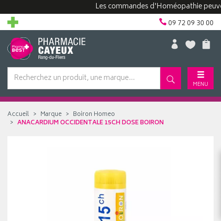
Les commandes d'Homéopathie peuvent pre
09 72 09 30 00
MENU
Accueil
Marque
Boiron Homeo
ANACARDIUM OCCIDENTALE 15CH DOSE BOIRON