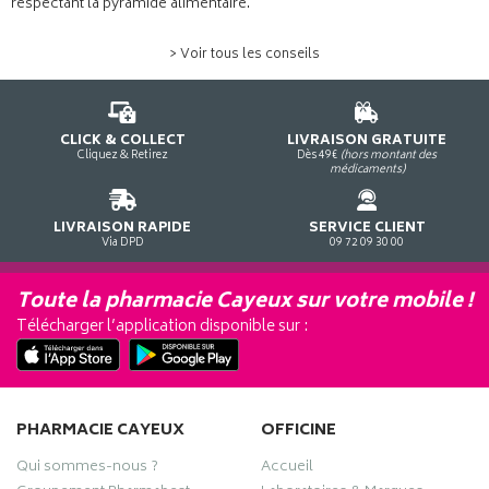
respectant la pyramide alimentaire.
> Voir tous les conseils
CLICK & COLLECT
LIVRAISON GRATUITE
Cliquez & Retirez
Dès 49€
(hors montant des
médicaments)
LIVRAISON RAPIDE
SERVICE CLIENT
Via DPD
09 72 09 30 00
Toute la pharmacie Cayeux sur votre mobile !
Télécharger l’application disponible sur :
PHARMACIE CAYEUX
OFFICINE
Qui sommes-nous ?
Accueil