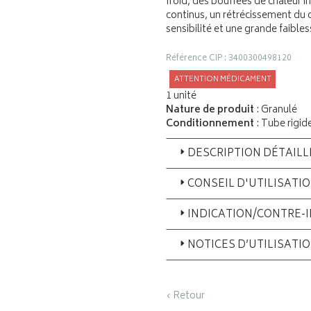
froid, des bouffées de chaleur 
continus, un rétrécissement du c
sensibilité et une grande faible
Référence CIP : 3400300498120
ATTENTION MÉDICAMENT
1 unité
Nature de produit
: Granulé
Conditionnement
: Tube rigid
DESCRIPTION DÉTAILL
CONSEIL D'UTILISATI
INDICATION/CONTRE-
NOTICES D’UTILISATI
‹ Retour