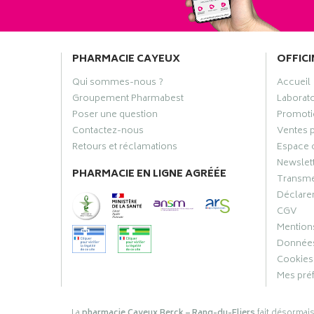
PHARMACIE CAYEUX
OFFICI
Qui sommes-nous ?
Accueil
Groupement Pharmabest
Laborat
Poser une question
Promoti
Contactez-nous
Ventes 
Retours et réclamations
Espace 
Newslet
PHARMACIE EN LIGNE AGRÉÉE
Transme
Déclarer
CGV
Mentions
Données
Cookies
Mes pré
La
pharmacie Cayeux Berck – Rang-du-Fliers
fait désormai