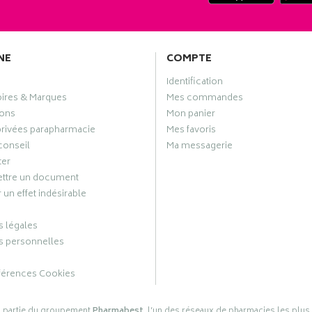
NE
COMPTE
Identification
oires & Marques
Mes commandes
ons
Mon panier
privées parapharmacie
Mes favoris
conseil
Ma messagerie
ter
ttre un document
 un effet indésirable
 légales
 personnelles
férences Cookies
s partie du groupement
Pharmabest
, l’un des réseaux de pharmacies les plus