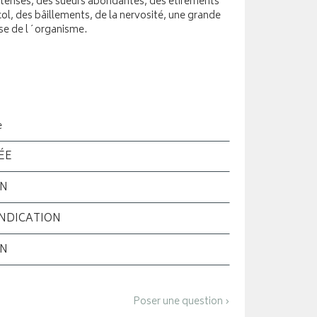
intenses, des sueurs abondantes, des étirements
ol, des bâillements, de la nervosité, une grande
sse de l´organisme.
e
ÉE
ON
INDICATION
ON
Poser une question ›