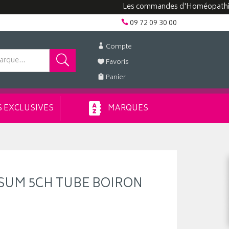
Les commandes d'Homéopathie peuven
09 72 09 30 00
Compte
Favoris
Panier
 EXCLUSIVES
MARQUES
SUM 5CH TUBE BOIRON