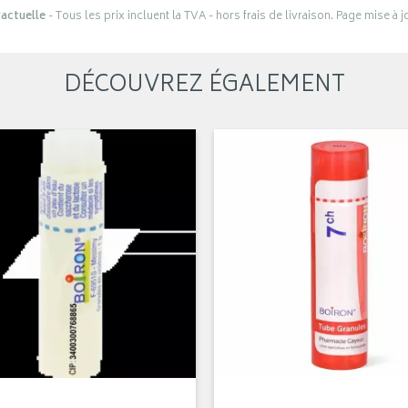
actuelle
- Tous les prix incluent la TVA - hors frais de livraison. Page mise à 
DÉCOUVREZ ÉGALEMENT