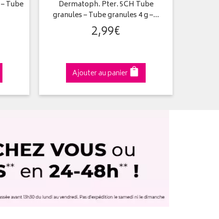
 – Tube
Dermatoph. Pter. 5CH Tube
Retine 
granules – Tube granules 4 g –…
g
2
,
99
€
Ajouter au panier
A