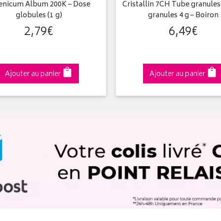
enicum Album 200K – Dose
Cristallin 7CH Tube granules
globules (1 g)
granules 4 g – Boiron
2
,
79
€
6
,
49
€
Ajouter au panier
Ajouter au panier