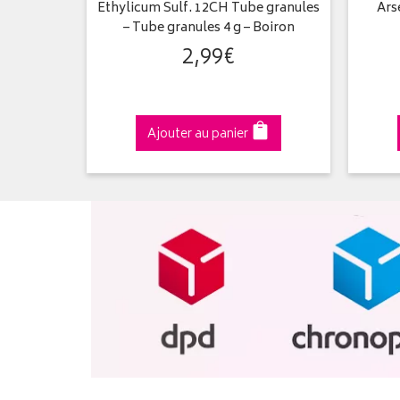
– Dose
Ethylicum Sulf. 12CH Tube granules
Ars
– Tube granules 4 g – Boiron
2
,
99
€
Ajouter au panier