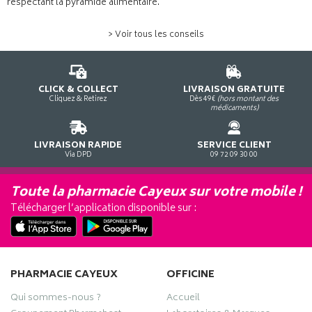
respectant la pyramide alimentaire.
> Voir tous les conseils
CLICK & COLLECT
LIVRAISON GRATUITE
Cliquez & Retirez
Dès 49€
(hors montant des
médicaments)
LIVRAISON RAPIDE
SERVICE CLIENT
Via DPD
09 72 09 30 00
Toute la pharmacie Cayeux sur votre mobile !
Télécharger l’application disponible sur :
PHARMACIE CAYEUX
OFFICINE
Qui sommes-nous ?
Accueil