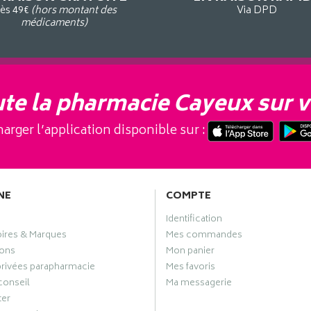
ès 49€
(hors montant des
Via DPD
médicaments)
te la pharmacie Cayeux sur v
arger l’application disponible sur :
NE
COMPTE
Identification
oires & Marques
Mes commandes
ons
Mon panier
privées parapharmacie
Mes favoris
conseil
Ma messagerie
ter