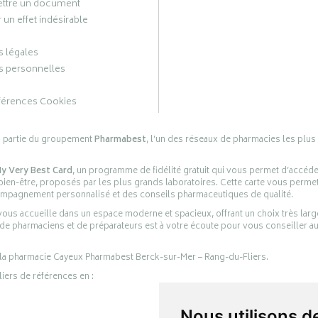
ttre un document
 un effet indésirable
 légales
 personnelles
férences Cookies
s partie du groupement
Pharmabest
, l’un des réseaux de pharmacies les plus
y Very Best Card
, un programme de fidélité gratuit qui vous permet d’accéd
en-être, proposés par les plus grands laboratoires. Cette carte vous permet
compagnement personnalisé et des conseils pharmaceutiques de qualité.
ous accueille dans un espace moderne et spacieux, offrant un choix très lar
 de pharmaciens et de préparateurs est à votre écoute pour vous conseiller au
 la pharmacie Cayeux Pharmabest Berck-sur-Mer – Rang-du-Fliers.
liers de références en :
Nous utilisons d