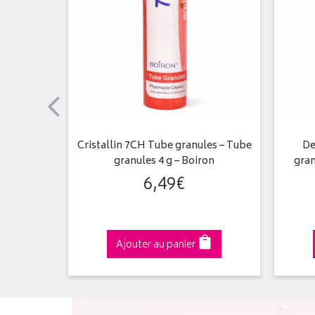
 granules
Cristallin 7CH Tube granules – Tube
De
Boiron
granules 4 g – Boiron
gran
6
,
49
€
Ajouter au panier