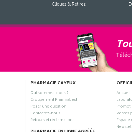
Cliquez & Retirez
D
Tou
Téléch
PHARMACIE CAYEUX
OFFICI
Qui sommes-nous ?
Accueil
Groupement Pharmabest
Laborat
Poser une question
Promoti
Contactez-nous
Ventes 
Retours et réclamations
Espace 
Newslet
PHARMACIE EN LIGNE AGRÉÉE