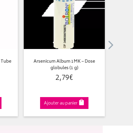
– Tube
Arsenicum Album 1MK – Dose
Arsen
globules (1 g)
2
,
79
€
Ajouter au panier
A