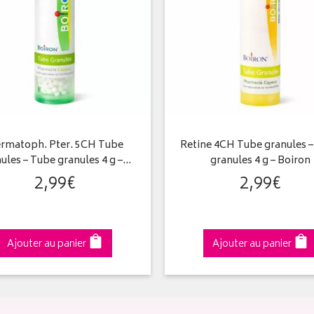
rmatoph. Pter. 5CH Tube
Retine 4CH Tube granules 
ules – Tube granules 4 g –…
granules 4 g – Boiron
2
,
99
€
2
,
99
€
Ajouter au panier
Ajouter au panier