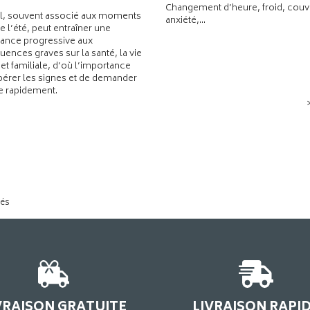
Changement d’heure, froid, couvr
l, souvent associé aux moments
anxiété,...
de l’été, peut entraîner une
ance progressive aux
ences graves sur la santé, la vie
 et familiale, d’où l’importance
pérer les signes et de demander
de rapidement.
tés
VRAISON GRATUITE
LIVRAISON RAPI