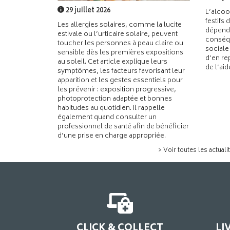
29 juillet 2026
L’alcoo
festifs 
Les allergies solaires, comme la lucite
dépend
estivale ou l’urticaire solaire, peuvent
conséqu
toucher les personnes à peau claire ou
sociale
sensible dès les premières expositions
d’en re
au soleil. Cet article explique leurs
de l’ai
symptômes, les facteurs favorisant leur
apparition et les gestes essentiels pour
les prévenir : exposition progressive,
photoprotection adaptée et bonnes
habitudes au quotidien. Il rappelle
également quand consulter un
professionnel de santé afin de bénéficier
d’une prise en charge appropriée.
> Voir toutes les actuali
CLICK & COLLECT
LI