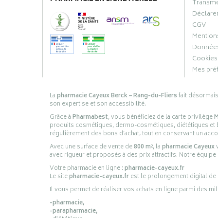
Transme
Déclarer
CGV
Mentions
Données
Cookies
Mes pré
La
pharmacie Cayeux Berck – Rang-du-Fliers
fait désormai
son expertise et son accessibilité.
Grâce à
Pharmabest
, vous bénéficiez de la carte privilège
M
produits cosmétiques, dermo-cosmétiques, diététiques et bi
régulièrement des bons d’achat, tout en conservant un ac
Avec une surface de vente de
800 m²
, la
pharmacie Cayeux
v
avec rigueur et proposés à des prix attractifs. Notre équipe
Votre pharmacie en ligne :
pharmacie-cayeux.fr
Le site
pharmacie-cayeux.fr
est le prolongement digital de
Il vous permet de réaliser vos achats en ligne parmi des mil
-pharmacie,
-parapharmacie,