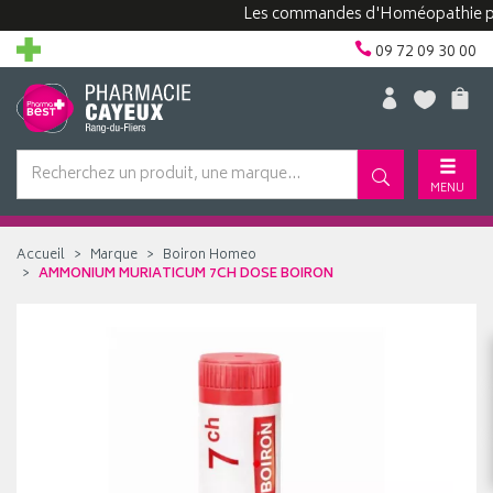
Les commandes d'Homéopathie peuvent
09 72 09 30 00
MENU
Accueil
Marque
Boiron Homeo
AMMONIUM MURIATICUM 7CH DOSE BOIRON