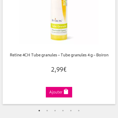
Retine 4CH Tube granules – Tube granules 4 g – Boiron
2
,
99
€
Ajouter