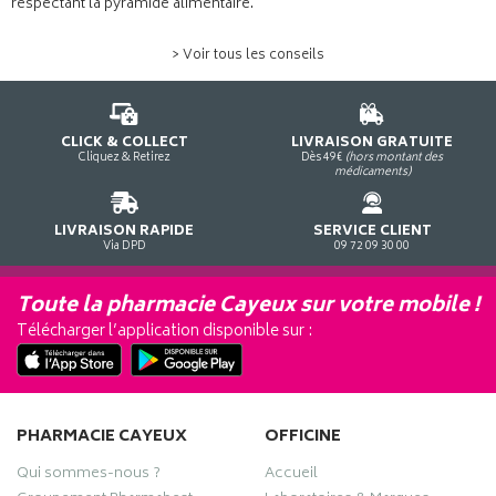
respectant la pyramide alimentaire.
> Voir tous les conseils
CLICK & COLLECT
LIVRAISON GRATUITE
Cliquez & Retirez
Dès 49€
(hors montant des
médicaments)
LIVRAISON RAPIDE
SERVICE CLIENT
Via DPD
09 72 09 30 00
Toute la pharmacie Cayeux sur votre mobile !
Télécharger l’application disponible sur :
PHARMACIE CAYEUX
OFFICINE
Qui sommes-nous ?
Accueil