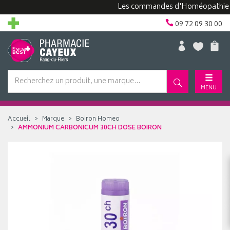
Les commandes d'Homéopathie peuve
09 72 09 30 00
MENU
Accueil
Marque
Boiron Homeo
AMMONIUM CARBONICUM 30CH DOSE BOIRON