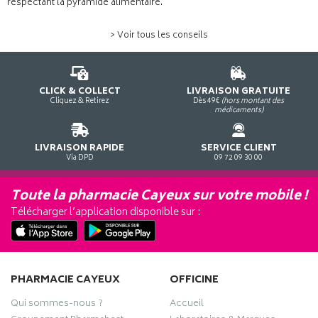
respectant la pyramide alimentaire.
> Voir tous les conseils
CLICK & COLLECT
LIVRAISON GRATUITE
Cliquez & Retirez
Dès 49€
(hors montant des
médicaments)
LIVRAISON RAPIDE
SERVICE CLIENT
Via DPD
09 72 09 30 00
Toute la pharmacie Cayeux sur votre mobile !
Télécharger l’application disponible sur :
PHARMACIE CAYEUX
OFFICINE
Qui sommes-nous ?
Accueil