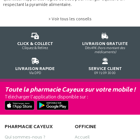
respectant la pyramide alimentaire.
> Voir tous les conseils
CLICK & COLLECT
LIVRAISON GRATUITE
Cliquez & Retirez
Dès 49€
(hors montant des
médicaments)
LIVRAISON RAPIDE
SERVICE CLIENT
Via DPD
09 72 09 30 00
Toute la pharmacie Cayeux sur votre mobile !
Télécharger l’application disponible sur :
PHARMACIE CAYEUX
OFFICINE
Qui sommes-nous ?
Accueil