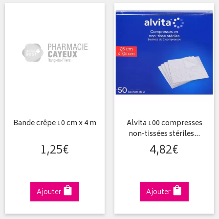
Bande crêpe 10 cm x 4 m
Alvita 100 compresses
non-tissées stériles…
1
,
25
€
4
,
82
€
Ajouter
Ajouter