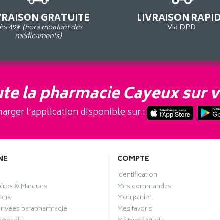
VRAISON GRATUITE
LIVRAISON RAPI
ès 49€
(hors montant des
Via DPD
médicaments)
te la pharmacie Cayeux sur v
arger l’application disponible sur :
NE
COMPTE
Identification
oires & Marques
Mes commandes
ons
Mon panier
privées parapharmacie
Mes favoris