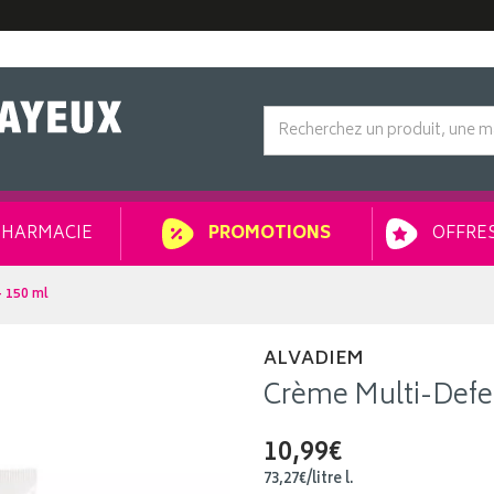
HARMACIE
OFFRES
PROMOTIONS
 150 ml
ALVADIEM
Crème Multi-Defe
10,99€
73
,
27
€
/
litre
l.