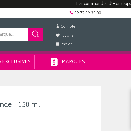
Les commandes d'Homéopathie peu
09 72 09 30 00
Compte
Favoris
Panier
 EXCLUSIVES
MARQUES
nce - 150 ml