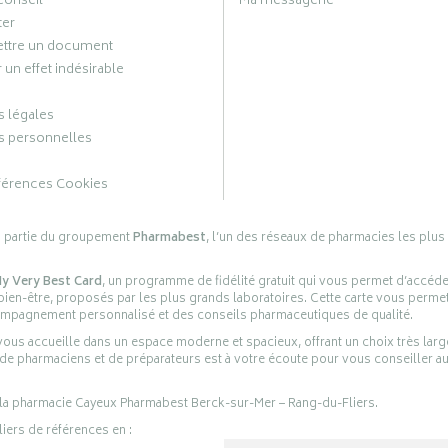
conseil
Ma messagerie
ter
ttre un document
 un effet indésirable
 légales
 personnelles
férences Cookies
s partie du groupement
Pharmabest
, l’un des réseaux de pharmacies les plus
y Very Best Card
, un programme de fidélité gratuit qui vous permet d’accéd
en-être, proposés par les plus grands laboratoires. Cette carte vous permet
compagnement personnalisé et des conseils pharmaceutiques de qualité.
ous accueille dans un espace moderne et spacieux, offrant un choix très lar
 de pharmaciens et de préparateurs est à votre écoute pour vous conseiller au
 la pharmacie Cayeux Pharmabest Berck-sur-Mer – Rang-du-Fliers.
liers de références en :