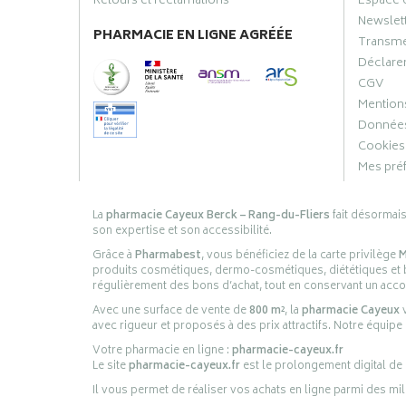
Retours et réclamations
Espace 
Newslet
PHARMACIE EN LIGNE AGRÉÉE
Transme
Déclarer
CGV
Mentions
Données
Cookies
Mes pré
La
pharmacie Cayeux Berck – Rang-du-Fliers
fait désormai
son expertise et son accessibilité.
Grâce à
Pharmabest
, vous bénéficiez de la carte privilège
M
produits cosmétiques, dermo-cosmétiques, diététiques et bi
régulièrement des bons d’achat, tout en conservant un ac
Avec une surface de vente de
800 m²
, la
pharmacie Cayeux
v
avec rigueur et proposés à des prix attractifs. Notre équipe
Votre pharmacie en ligne :
pharmacie-cayeux.fr
Le site
pharmacie-cayeux.fr
est le prolongement digital de
Il vous permet de réaliser vos achats en ligne parmi des mil