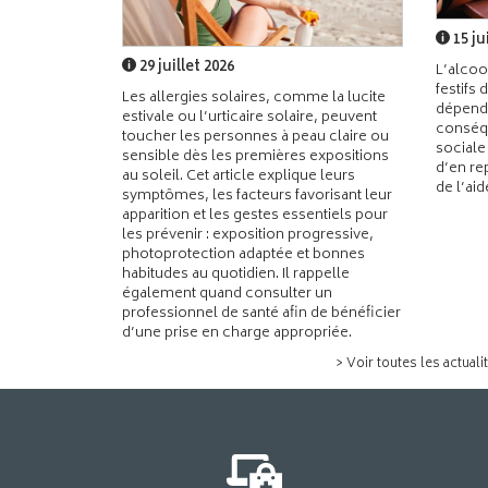
15 ju
29 juillet 2026
L’alcoo
festifs 
Les allergies solaires, comme la lucite
dépend
estivale ou l’urticaire solaire, peuvent
conséqu
toucher les personnes à peau claire ou
sociale
sensible dès les premières expositions
d’en re
au soleil. Cet article explique leurs
de l’ai
symptômes, les facteurs favorisant leur
apparition et les gestes essentiels pour
les prévenir : exposition progressive,
photoprotection adaptée et bonnes
habitudes au quotidien. Il rappelle
également quand consulter un
professionnel de santé afin de bénéficier
d’une prise en charge appropriée.
> Voir toutes les actuali