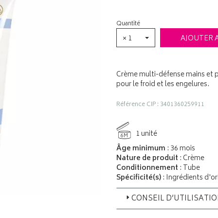
Quantité
× 1
AJOUTER 
Crème multi-défense mains et p
pour le froid et les engelures.
Référence CIP : 3401360259911
1 unité
6M
Âge minimum
: 36 mois
Nature de produit
: Crème
Conditionnement
: Tube
Spécificité(s)
: Ingrédients d'or
CONSEIL D’UTILISATI