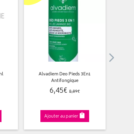
ml
Alvadiem Deo Pieds 3En1
Bau
Antifongique
6
,
45
€
8
,
89
€
Ajouter au panier
A