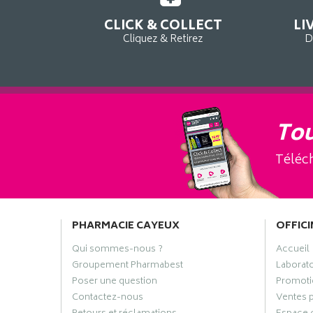
CLICK & COLLECT
LI
Cliquez & Retirez
D
Tou
Téléch
PHARMACIE CAYEUX
OFFICI
Qui sommes-nous ?
Accueil
Groupement Pharmabest
Laborat
Poser une question
Promoti
Contactez-nous
Ventes 