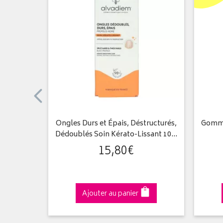
 ongles
Ongles Durs et Épais, Déstructurés,
Gomma
s 10ml
Dédoublés Soin Kérato-Lissant 10…
15
,
80
€
Ajouter au panier