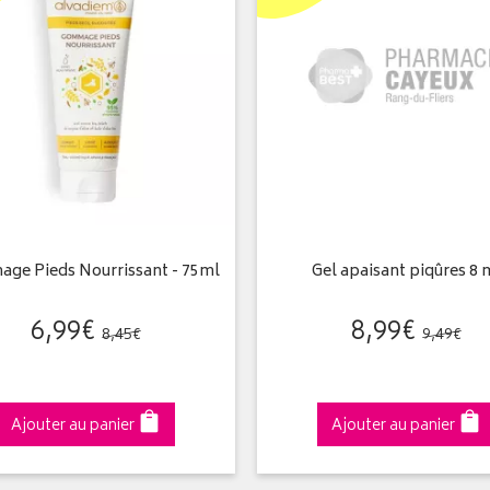
ge Pieds Nourrissant - 75ml
Gel apaisant piqûres 8 
6
,
99
€
8
,
99
€
8
,
45
€
9
,
49
€
Ajouter au panier
Ajouter au panier