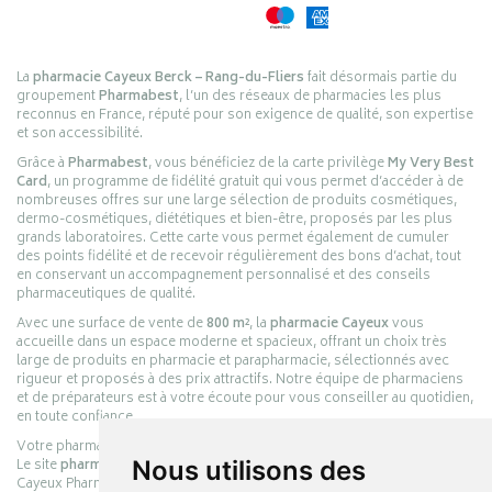
La
pharmacie Cayeux Berck – Rang-du-Fliers
fait désormais partie du
groupement
Pharmabest
, l’un des réseaux de pharmacies les plus
reconnus en France, réputé pour son exigence de qualité, son expertise
et son accessibilité.
Grâce à
Pharmabest
, vous bénéficiez de la carte privilège
My Very Best
Card
, un programme de fidélité gratuit qui vous permet d’accéder à de
nombreuses offres sur une large sélection de produits cosmétiques,
dermo-cosmétiques, diététiques et bien-être, proposés par les plus
grands laboratoires. Cette carte vous permet également de cumuler
des points fidélité et de recevoir régulièrement des bons d’achat, tout
en conservant un accompagnement personnalisé et des conseils
pharmaceutiques de qualité.
Avec une surface de vente de
800 m²
, la
pharmacie Cayeux
vous
accueille dans un espace moderne et spacieux, offrant un choix très
large de produits en pharmacie et parapharmacie, sélectionnés avec
rigueur et proposés à des prix attractifs. Notre équipe de pharmaciens
et de préparateurs est à votre écoute pour vous conseiller au quotidien,
en toute confiance.
Votre pharmacie en ligne :
pharmacie-cayeux.fr
Le site
pharmacie-cayeux.fr
est le prolongement digital de la pharmacie
Nous utilisons des
Cayeux Pharmabest Berck-sur-Mer – Rang-du-Fliers.