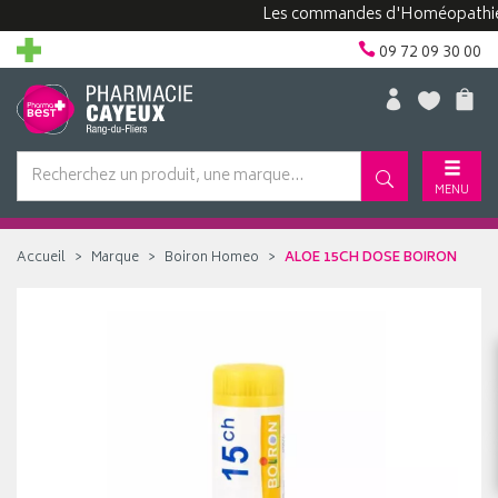
Les commandes d'Homéopathie peuve
09 72 09 30 00
MENU
Accueil
Marque
Boiron Homeo
ALOE 15CH DOSE BOIRON