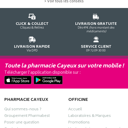
> Voir tous les conseils
CLICK & COLLECT
LIVRAISON GRATUITE
Cliquez & Retirez
Dès 49€
(hors montant des
médicaments)
LIVRAISON RAPIDE
SERVICE CLIENT
Via DPD
09 72 09 30 00
Toute la pharmacie Cayeux sur votre mobile !
Télécharger l’application disponible sur :
PHARMACIE CAYEUX
OFFICINE
Qui sommes-nous ?
Accueil
Groupement Pharmabest
Laboratoires & Marques
Poser une question
Promotions