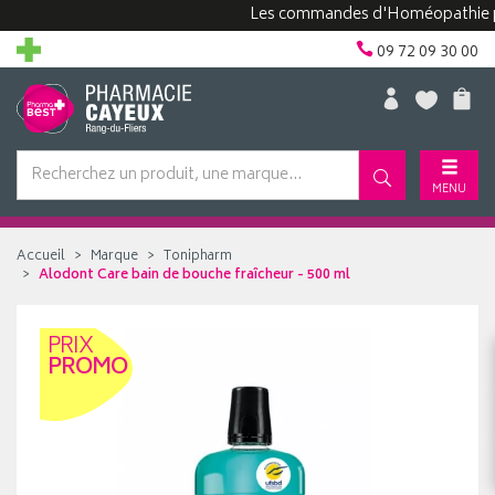
Les commandes d'Homéopathie peuven
09 72 09 30 00
MENU
Accueil
Marque
Tonipharm
Alodont Care bain de bouche fraîcheur - 500 ml
PRIX
PROMO