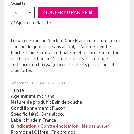
Quantité
× 1
AJOUTER AU PANIER
Ajouter à Ma liste
Le bain de bouche Alodont Care Fraîcheur est un bain de
bouche du quotidien sans alcool, à l'arôme menthe
fraîche. Il aide à rafraîchir l'haleine et participe au renfort
et à la protection de l'éclat des dents. Il prolonge
l'efficacité du brossage pour des dents plus saines et
plus fortes.
Référence CIP : 3401360289208
1 unité
Âge minimum
: 7 ans
Nature de produit
: Bain de bouche
Conditionnement
: Flacon
Spécificité(s)
: Sans alcool
Label
: Made in France
Indication / Contre-indication
: Ne pas avaler
Promos et Offres
: Prix promos