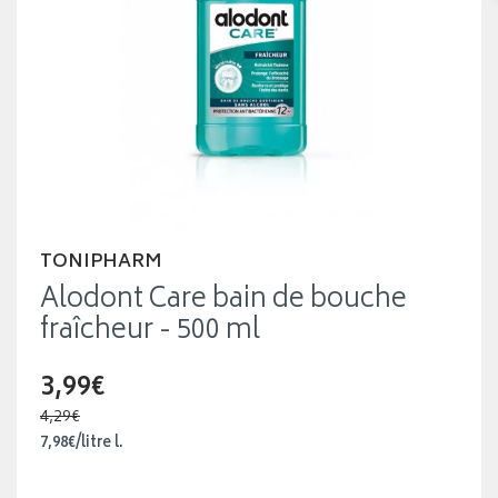
TONIPHARM
Alodont Care bain de bouche
fraîcheur - 500 ml
3,99€
4,29€
7
,
98
€
/
litre
l.