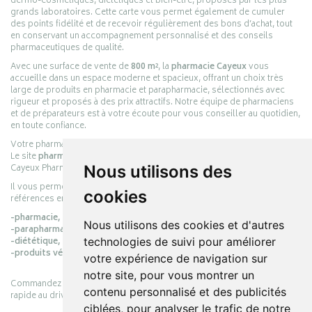
dermo-cosmétiques, diététiques et bien-être, proposés par les plus
grands laboratoires. Cette carte vous permet également de cumuler
des points fidélité et de recevoir régulièrement des bons d’achat, tout
en conservant un accompagnement personnalisé et des conseils
pharmaceutiques de qualité.
Avec une surface de vente de
800 m²
, la
pharmacie Cayeux
vous
accueille dans un espace moderne et spacieux, offrant un choix très
large de produits en pharmacie et parapharmacie, sélectionnés avec
rigueur et proposés à des prix attractifs. Notre équipe de pharmaciens
et de préparateurs est à votre écoute pour vous conseiller au quotidien,
en toute confiance.
Votre pharmacie en ligne :
pharmacie-cayeux.fr
Le site
pharmacie-cayeux.fr
est le prolongement digital de la pharmacie
Cayeux Pharmabest Berck-sur-Mer – Rang-du-Fliers.
Nous utilisons des
Il vous permet de réaliser vos achats en ligne parmi des milliers de
cookies
références en :
-pharmacie,
Nous utilisons des cookies et d'autres
-parapharmacie,
-diététique,
technologies de suivi pour améliorer
-produits vétérinaires.
votre expérience de navigation sur
notre site, pour vous montrer un
Commandez simplement vos produits en ligne et choisissez le retrait
contenu personnalisé et des publicités
rapide au drive ou la livraison à domicile, en toute simplicité.
ciblées, pour analyser le trafic de notre