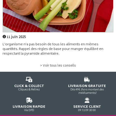
11 juin 2025
L'organisme n'a pas besoin de tous les aliments en mêmes
quantités. Rappel des règles de base pour manger équilibré en
respectant la pyramide alimentaire.
> Voir tous les conseils
CLICK & COLLECT
LIVRAISON GRATUITE
Cliquez & Retirez
Dès 49€
(hors montant des
médicaments)
LIVRAISON RAPIDE
SERVICE CLIENT
Via DPD
09 72 09 30 00