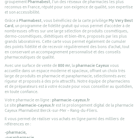
groupement
Pharmabest
, l’un des réseaux de pharmacies les plus
reconnus en France, réputé pour son exigence de qualité, son expertise
et son accessibilité.
Grâce à
Pharmabest
, vous bénéficiez de la carte privilège
My Very Best
Card
, un programme de fidélité gratuit qui vous permet d’accéder à de
nombreuses offres sur une large sélection de produits cosmétiques,
dermo-cosmétiques, diététiques et bien-être, proposés par les plus
grands laboratoires. Cette carte vous permet également de cumuler
des points fidélité et de recevoir régulièrement des bons d’achat, tout
en conservant un accompagnement personnalisé et des conseils
pharmaceutiques de qualité.
Avec une surface de vente de
800 m²
, la
pharmacie Cayeux
vous
accueille dans un espace moderne et spacieux, offrant un choix très
large de produits en pharmacie et parapharmacie, sélectionnés avec
rigueur et proposés à des prix attractifs. Notre équipe de pharmaciens
et de préparateurs est à votre écoute pour vous conseiller au quotidien,
en toute confiance.
Votre pharmacie en ligne :
pharmacie-cayeux.fr
Le site
pharmacie-cayeux.fr
est le prolongement digital de la pharmacie
Cayeux Pharmabest Berck-sur-Mer – Rang-du-Fliers.
Il vous permet de réaliser vos achats en ligne parmi des milliers de
références en :
-pharmacie,