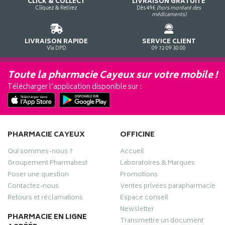
CLICK & COLLECT
LIVRAISON GRATUITE
Cliquez & Retirez
Dès 49€
(hors montant des
médicaments)
LIVRAISON RAPIDE
SERVICE CLIENT
Via DPD
09 72 09 30 00
Toute la pharmacie Cayeux sur votre mobile !
Télécharger l’application disponible sur :
PHARMACIE CAYEUX
OFFICINE
Qui sommes-nous ?
Accueil
Groupement Pharmabest
Laboratoires & Marques
Poser une question
Promotions
Contactez-nous
Ventes privées parapharmacie
Retours et réclamations
Espace conseil
Newsletter
PHARMACIE EN LIGNE
Transmettre un document