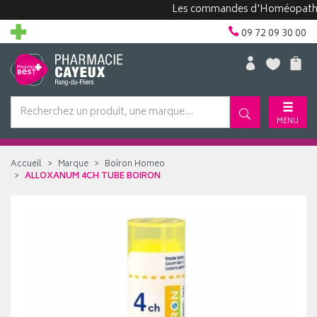
Les commandes d'Homéopathie peuv
09 72 09 30 00
MENU
Accueil
Marque
Boiron Homeo
ALLOXANUM 4CH TUBE BOIRON