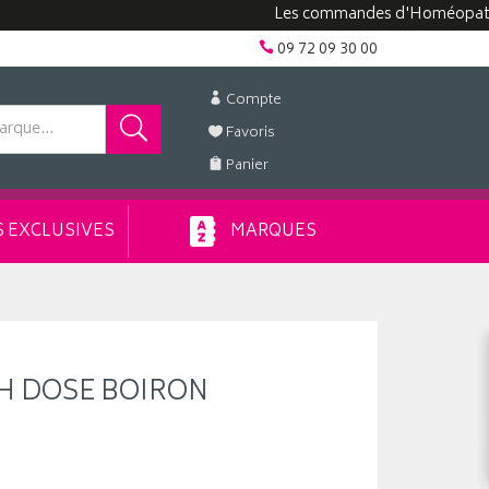
Les commandes d'Homéopathie peuv
09 72 09 30 00
Compte
Favoris
Panier
 EXCLUSIVES
MARQUES
H DOSE BOIRON