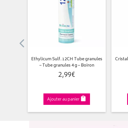
s – Tube
Ethylicum Sulf. 12CH Tube granules
Crista
on
– Tube granules 4 g – Boiron
2
,
99
€
Ajouter au panier