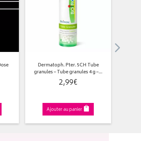
Dose
Dermatoph. Pter. 5CH Tube
Arsen
granules – Tube granules 4 g –…
2
,
99
€
Ajouter au panier
A