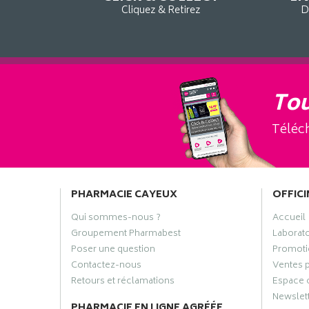
Cliquez & Retirez
D
Tou
Téléch
PHARMACIE CAYEUX
OFFICI
Qui sommes-nous ?
Accueil
Groupement Pharmabest
Laborat
Poser une question
Promoti
Contactez-nous
Ventes 
Retours et réclamations
Espace 
Newslet
PHARMACIE EN LIGNE AGRÉÉE