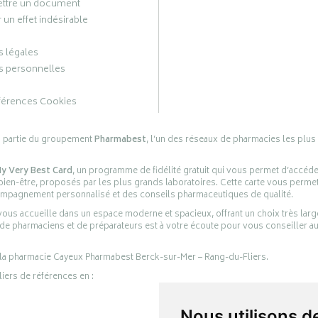
ttre un document
 un effet indésirable
 légales
 personnelles
férences Cookies
s partie du groupement
Pharmabest
, l’un des réseaux de pharmacies les plus
y Very Best Card
, un programme de fidélité gratuit qui vous permet d’accéd
en-être, proposés par les plus grands laboratoires. Cette carte vous permet
compagnement personnalisé et des conseils pharmaceutiques de qualité.
ous accueille dans un espace moderne et spacieux, offrant un choix très lar
 de pharmaciens et de préparateurs est à votre écoute pour vous conseiller au
 la pharmacie Cayeux Pharmabest Berck-sur-Mer – Rang-du-Fliers.
liers de références en :
Nous utilisons d