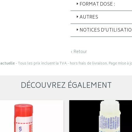
FORMAT DOSE :
AUTRES
NOTICES D’UTILISATI
‹ Retour
actuelle
- Tous les prix incluent la TVA - hors frais de livraison. Page mise à 
DÉCOUVREZ ÉGALEMENT