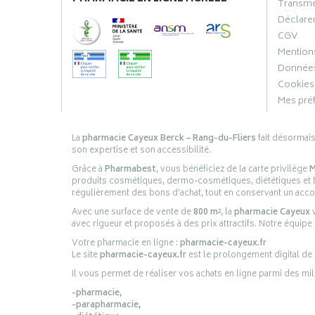
Transme
Déclarer
CGV
Mentions
Données
Cookies
Mes pré
La
pharmacie Cayeux Berck – Rang-du-Fliers
fait désormai
son expertise et son accessibilité.
Grâce à
Pharmabest
, vous bénéficiez de la carte privilège
M
produits cosmétiques, dermo-cosmétiques, diététiques et bi
régulièrement des bons d’achat, tout en conservant un ac
Avec une surface de vente de
800 m²
, la
pharmacie Cayeux
v
avec rigueur et proposés à des prix attractifs. Notre équipe
Votre pharmacie en ligne :
pharmacie-cayeux.fr
Le site
pharmacie-cayeux.fr
est le prolongement digital de
Il vous permet de réaliser vos achats en ligne parmi des mil
-pharmacie,
-parapharmacie,