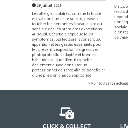
29 juillet 2026
L’alcoo
festifs 
Les allergies solaires, comme la lucite
dépend
estivale ou l’urticaire solaire, peuvent
conséqu
toucher les personnes à peau claire ou
sociale
sensible dès les premières expositions
d’en re
au soleil. Cet article explique leurs
de l’ai
symptômes, les facteurs favorisant leur
apparition et les gestes essentiels pour
les prévenir : exposition progressive,
photoprotection adaptée et bonnes
habitudes au quotidien. Il rappelle
également quand consulter un
professionnel de santé afin de bénéficier
d’une prise en charge appropriée.
> Voir toutes les actuali
CLICK & COLLECT
LI