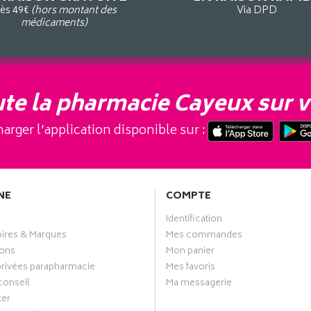
ès 49€
(hors montant des
Via DPD
médicaments)
te la pharmacie Cayeux sur v
arger l’application disponible sur :
NE
COMPTE
Identification
oires & Marques
Mes commandes
ons
Mon panier
privées parapharmacie
Mes favoris
conseil
Ma messagerie
ter