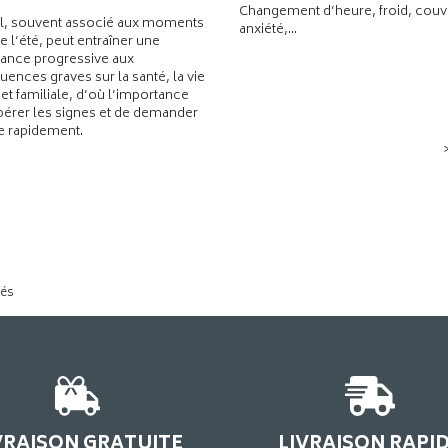
Changement d’heure, froid, couvr
l, souvent associé aux moments
anxiété,...
de l’été, peut entraîner une
ance progressive aux
ences graves sur la santé, la vie
 et familiale, d’où l’importance
pérer les signes et de demander
de rapidement.
tés
VRAISON GRATUITE
LIVRAISON RAPI