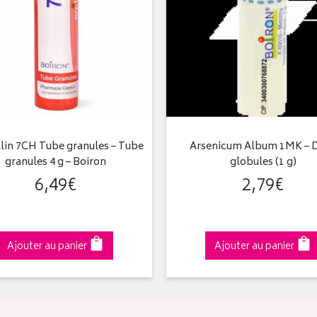
llin 7CH Tube granules – Tube
Arsenicum Album 1MK – 
granules 4 g – Boiron
globules (1 g)
6
,
49
€
2
,
79
€
Ajouter au panier
Ajouter au panier