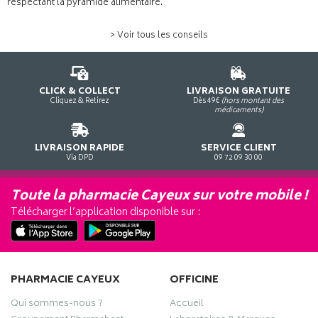
respectant la pyramide alimentaire.
> Voir tous les conseils
CLICK & COLLECT
LIVRAISON GRATUITE
Cliquez & Retirez
Dès 49€
(hors montant des
médicaments)
LIVRAISON RAPIDE
SERVICE CLIENT
Via DPD
09 72 09 30 00
Toute la pharmacie Cayeux sur votre mobile !
Télécharger l’application disponible sur :
PHARMACIE CAYEUX
OFFICINE
Qui sommes-nous ?
Accueil