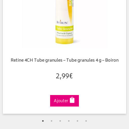
Retine 4CH Tube granules – Tube granules 4 g – Boiron
2
,
99
€
Ajouter