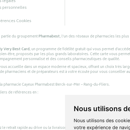
 légales
 personnelles
férences Cookies
s partie du groupement
Pharmabest
, l’un des réseaux de pharmacies les plus
y Very Best Card
, un programme de fidélité gratuit qui vous permet d’accéd
en-être, proposés par les plus grands laboratoires. Cette carte vous permet
compagnement personnalisé et des conseils pharmaceutiques de qualité.
ous accueille dans un espace moderne et spacieux, offrant un choix très lar
 de pharmaciens et de préparateurs est à votre écoute pour vous conseiller au
 la pharmacie Cayeux Pharmabest Berck-sur-Mer – Rang-du-Fliers.
liers de références en :
Nous utilisons d
Nous utilisons des cookie
votre expérience de navig
retrait rapide au drive ou la livraison à domicile, en toute simplicité.