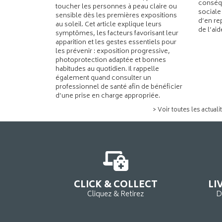
conséqu
toucher les personnes à peau claire ou
sociale
sensible dès les premières expositions
d’en re
au soleil. Cet article explique leurs
de l’ai
symptômes, les facteurs favorisant leur
apparition et les gestes essentiels pour
les prévenir : exposition progressive,
photoprotection adaptée et bonnes
habitudes au quotidien. Il rappelle
également quand consulter un
professionnel de santé afin de bénéficier
d’une prise en charge appropriée.
> Voir toutes les actuali
CLICK & COLLECT
LI
Cliquez & Retirez
D