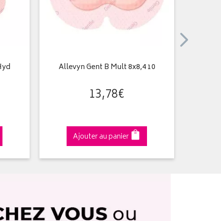
Hyd
Allevyn Gent B Mult 8x8,4 10
Alle
13
,
78
€
Ajouter au panier