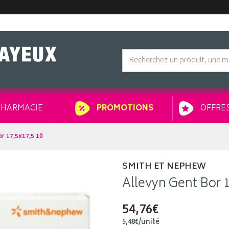
HARMACIE
OFFRES
PROMOTIONS
r 17,5x17,5 10
SMITH ET NEPHEW
Allevyn Gent Bor 1
54,76€
5
,
48
€
/unité