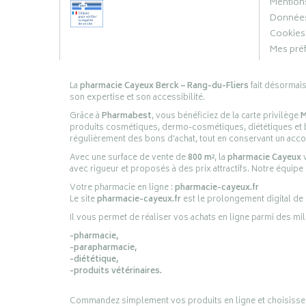
Mentions
Données
Cookies
Mes pré
La
pharmacie Cayeux Berck – Rang-du-Fliers
fait désormai
son expertise et son accessibilité.
Grâce à
Pharmabest
, vous bénéficiez de la carte privilège
M
produits cosmétiques, dermo-cosmétiques, diététiques et bi
régulièrement des bons d’achat, tout en conservant un ac
Avec une surface de vente de
800 m²
, la
pharmacie Cayeux
v
avec rigueur et proposés à des prix attractifs. Notre équipe
Votre pharmacie en ligne :
pharmacie-cayeux.fr
Le site
pharmacie-cayeux.fr
est le prolongement digital de
Il vous permet de réaliser vos achats en ligne parmi des mil
-pharmacie,
-parapharmacie,
-diététique,
-produits vétérinaires.
Commandez simplement vos produits en ligne et choisissez le 