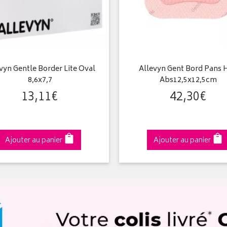
vyn Gentle Border Lite Oval
Allevyn Gent Bord Pans 
8,6x7,7
Abs12,5x12,5cm
13
,
11
€
42
,
30
€
Ajouter au panier
Ajouter au panier