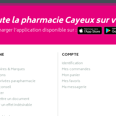
te la pharmacie Cayeux sur v
arger l’application disponible sur :
NE
COMPTE
Identification
oires & Marques
Mes commandes
ons
Mon panier
privées parapharmacie
Mes favoris
conseil
Ma messagerie
ter
ttre un document
 un effet indésirable