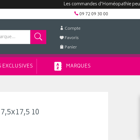
Les commandes d'Homéopathie peuvent pre
09 72 09 30 00
Compte
Favoris
Panier
 EXCLUSIVES
MARQUES
7,5x17,5 10