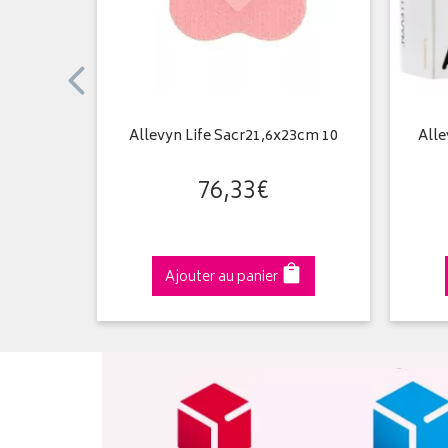
0cm 10
Allevyn Life Sacr21,6x23cm 10
Alle
76
,
33
€
Ajouter au panier