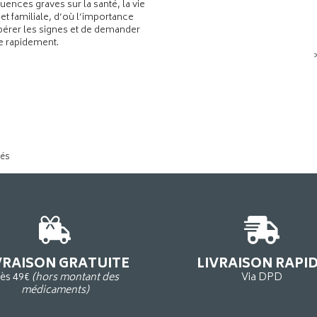
ences graves sur la santé, la vie
 et familiale, d’où l’importance
pérer les signes et de demander
de rapidement.
tés
VRAISON GRATUITE
LIVRAISON RAPI
ès 49€
(hors montant des
Via DPD
médicaments)