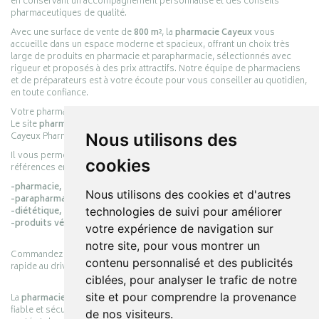
en conservant un accompagnement personnalisé et des conseils
pharmaceutiques de qualité.
Avec une surface de vente de
800 m²
, la
pharmacie Cayeux
vous
accueille dans un espace moderne et spacieux, offrant un choix très
large de produits en pharmacie et parapharmacie, sélectionnés avec
rigueur et proposés à des prix attractifs. Notre équipe de pharmaciens
et de préparateurs est à votre écoute pour vous conseiller au quotidien,
en toute confiance.
Votre pharmacie en ligne :
pharmacie-cayeux.fr
Le site
pharmacie-cayeux.fr
est le prolongement digital de la pharmacie
Cayeux Pharmabest Berck-sur-Mer – Rang-du-Fliers.
Nous utilisons des
Il vous permet de réaliser vos achats en ligne parmi des milliers de
cookies
références en :
-pharmacie,
Nous utilisons des cookies et d'autres
-parapharmacie,
-diététique,
technologies de suivi pour améliorer
-produits vétérinaires.
votre expérience de navigation sur
notre site, pour vous montrer un
Commandez simplement vos produits en ligne et choisissez le retrait
contenu personnalisé et des publicités
rapide au drive ou la livraison à domicile, en toute simplicité.
ciblées, pour analyser le trafic de notre
site et pour comprendre la provenance
La
pharmacie Cayeux
s’engage à vous offrir une expérience pratique,
fiable et sécurisée, en officine comme en ligne, au service de votre
de nos visiteurs.