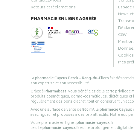
Contactez-nous
Ventes 
Retours et réclamations
Espace 
Newslet
PHARMACIE EN LIGNE AGRÉÉE
Transme
Déclarer
CGV
Mentions
Données
Cookies
Mes pré
La
pharmacie Cayeux Berck – Rang-du-Fliers
fait désormai
son expertise et son accessibilité.
Grâce à
Pharmabest
, vous bénéficiez de la carte privilège
M
produits cosmétiques, dermo-cosmétiques, diététiques et bi
régulièrement des bons d’achat, tout en conservant un ac
Avec une surface de vente de
800 m²
, la
pharmacie Cayeux
v
avec rigueur et proposés à des prix attractifs. Notre équipe
Votre pharmacie en ligne :
pharmacie-cayeux.fr
Le site
pharmacie-cayeux.fr
est le prolongement digital de