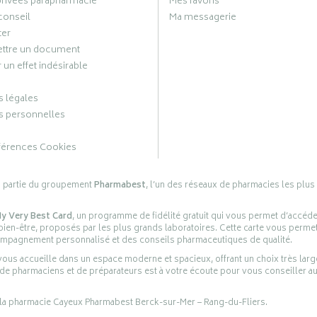
privées parapharmacie
Mes favoris
conseil
Ma messagerie
ter
ttre un document
 un effet indésirable
 légales
 personnelles
férences Cookies
s partie du groupement
Pharmabest
, l’un des réseaux de pharmacies les plus
y Very Best Card
, un programme de fidélité gratuit qui vous permet d’accéd
en-être, proposés par les plus grands laboratoires. Cette carte vous permet
compagnement personnalisé et des conseils pharmaceutiques de qualité.
ous accueille dans un espace moderne et spacieux, offrant un choix très lar
 de pharmaciens et de préparateurs est à votre écoute pour vous conseiller au
 la pharmacie Cayeux Pharmabest Berck-sur-Mer – Rang-du-Fliers.