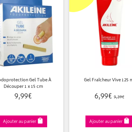
doprotection Gel Tube À
Gel Fraîcheur Vive 125 
Découper 1 x 15 cm
9
,
99
€
6
,
99
€
9
,
39
€
Ajouter au panier
Ajouter au panier