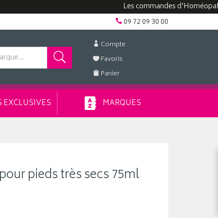
Les commandes d'Homéopathie peuv
09 72 09 30 00
Compte
Favoris
Panier
 EXCLUSIVES
MARQUES
ur pieds très secs 75ml