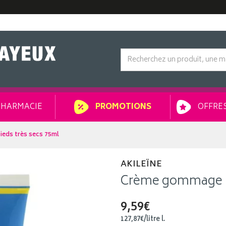
HARMACIE
OFFRES
PROMOTIONS
eds très secs 75ml
AKILEÏNE
Crème gommage po
9,59€
127
,
87
€
/
litre
l.