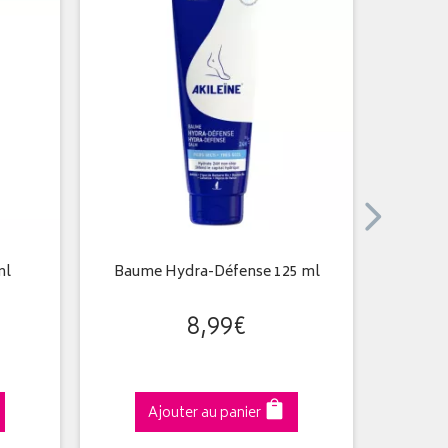
ml
Baume Hydra-Défense 125 ml
Sports 
8
,
99
€
Ajouter au panier
A