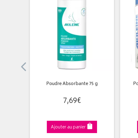
escents
Poudre Absorbante 75 g
Po
evilles…
7
,
69
€
Ajouter au panier