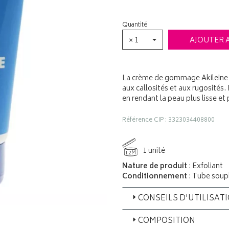
Quantité
× 1
AJOUTER 
La crème de gommage Akileine e
aux callosités et aux rugosités.
en rendant la peau plus lisse et
Référence CIP : 3323034408800
1 unité
12M
Nature de produit
: Exfoliant
Conditionnement
: Tube soup
CONSEILS D'UTILISAT
COMPOSITION