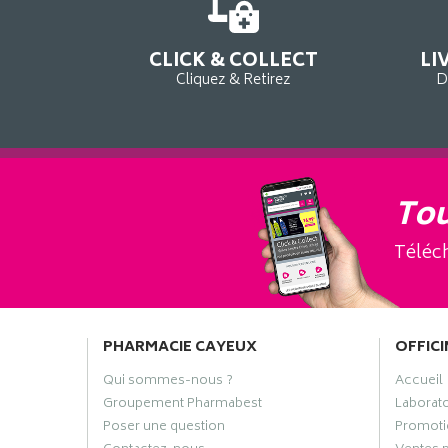
CLICK & COLLECT
LI
Cliquez & Retirez
D
Tou
Téléch
PHARMACIE CAYEUX
OFFICI
Qui sommes-nous ?
Accueil
Groupement Pharmabest
Laborat
Poser une question
Promoti