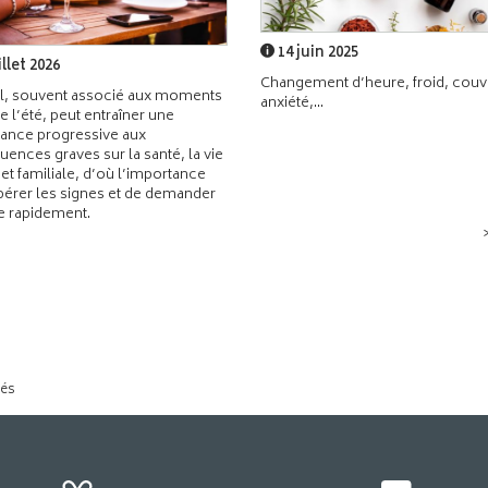
14 juin 2025
illet 2026
Changement d’heure, froid, couvr
l, souvent associé aux moments
anxiété,...
de l’été, peut entraîner une
ance progressive aux
ences graves sur la santé, la vie
 et familiale, d’où l’importance
pérer les signes et de demander
de rapidement.
tés