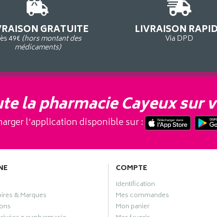
VRAISON GRATUITE
LIVRAISON RAPI
ès 49€
(hors montant des
Via DPD
médicaments)
te la pharmacie Cayeux sur v
arger l’application disponible sur :
NE
COMPTE
Identification
oires & Marques
Mes commandes
ons
Mon panier