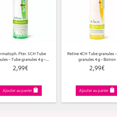
rmatoph. Pter. 5CH Tube
Retine 4CH Tube granules 
ules – Tube granules 4 g –…
granules 4 g – Boiron
2
,
99
€
2
,
99
€
Ajouter au panier
Ajouter au panier