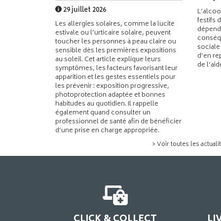
29 juillet 2026
L’alcoo
festifs 
Les allergies solaires, comme la lucite
dépend
estivale ou l’urticaire solaire, peuvent
conséqu
toucher les personnes à peau claire ou
sociale
sensible dès les premières expositions
d’en re
au soleil. Cet article explique leurs
de l’ai
symptômes, les facteurs favorisant leur
apparition et les gestes essentiels pour
les prévenir : exposition progressive,
photoprotection adaptée et bonnes
habitudes au quotidien. Il rappelle
également quand consulter un
professionnel de santé afin de bénéficier
d’une prise en charge appropriée.
> Voir toutes les actuali
CLICK & COLLECT
LI