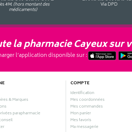
ès 49€
(hors montant des
Via DPD
médicaments)
te la pharmacie Cayeux sur v
arger l’application disponible sur :
NE
COMPTE
Identification
oires & Marques
Mes coordonnées
ons
Mes commandes
privées parapharmacie
Mon panier
conseil
Mes favoris
ter
Ma messagerie