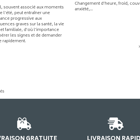
Changement d’heure, froid, couvr
l, souvent associé aux moments
anxiété,...
de l’été, peut entraîner une
ance progressive aux
ences graves sur la santé, la vie
 et familiale, d’où l’importance
pérer les signes et de demander
de rapidement.
tés
VRAISON GRATUITE
LIVRAISON RAPI