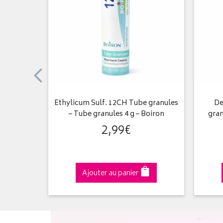
– Dose
Ethylicum Sulf. 12CH Tube granules
De
– Tube granules 4 g – Boiron
gran
2
,
99
€
Ajouter au panier