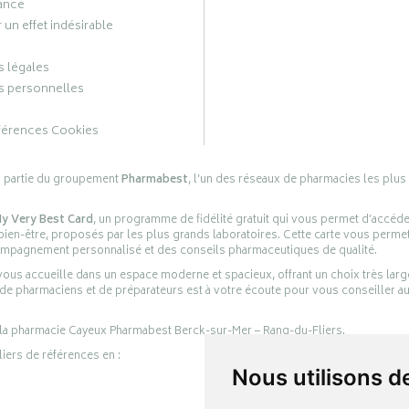
ance
 un effet indésirable
 légales
 personnelles
férences Cookies
s partie du groupement
Pharmabest
, l’un des réseaux de pharmacies les plus
y Very Best Card
, un programme de fidélité gratuit qui vous permet d’accéd
en-être, proposés par les plus grands laboratoires. Cette carte vous permet
compagnement personnalisé et des conseils pharmaceutiques de qualité.
ous accueille dans un espace moderne et spacieux, offrant un choix très lar
 de pharmaciens et de préparateurs est à votre écoute pour vous conseiller au
 la pharmacie Cayeux Pharmabest Berck-sur-Mer – Rang-du-Fliers.
liers de références en :
Nous utilisons d