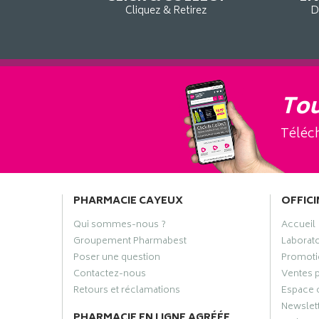
Cliquez & Retirez
D
Tou
Téléch
PHARMACIE CAYEUX
OFFICI
Qui sommes-nous ?
Accueil
Groupement Pharmabest
Laborat
Poser une question
Promoti
Contactez-nous
Ventes 
Retours et réclamations
Espace 
Newslet
PHARMACIE EN LIGNE AGRÉÉE