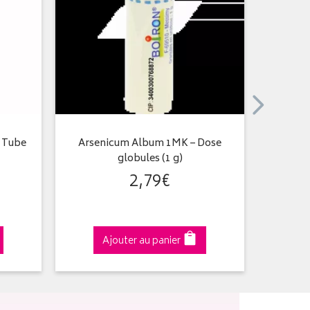
– Tube
Arsenicum Album 1MK – Dose
Cristall
globules (1 g)
g
2
,
79
€
Ajouter au panier
A