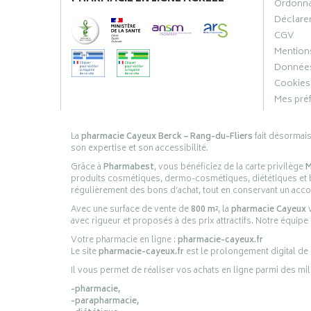
Ordonn
Déclarer
CGV
Mentions
Données
Cookies
Mes pré
La
pharmacie Cayeux Berck – Rang-du-Fliers
fait désormai
son expertise et son accessibilité.
Grâce à
Pharmabest
, vous bénéficiez de la carte privilège
M
produits cosmétiques, dermo-cosmétiques, diététiques et bi
régulièrement des bons d’achat, tout en conservant un ac
Avec une surface de vente de
800 m²
, la
pharmacie Cayeux
v
avec rigueur et proposés à des prix attractifs. Notre équipe
Votre pharmacie en ligne :
pharmacie-cayeux.fr
Le site
pharmacie-cayeux.fr
est le prolongement digital de
Il vous permet de réaliser vos achats en ligne parmi des mil
-pharmacie,
-parapharmacie,