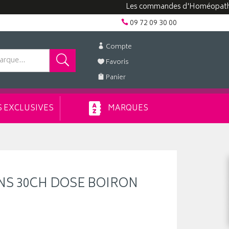
Les commandes d'Homéopathie peuve
09 72 09 30 00
Compte
Favoris
Panier
 EXCLUSIVES
MARQUES
NS 30CH DOSE BOIRON