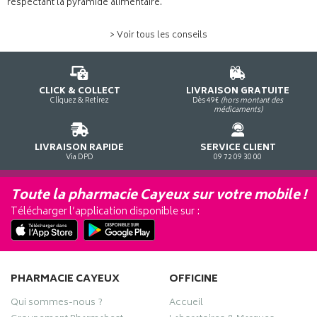
respectant la pyramide alimentaire.
> Voir tous les conseils
CLICK & COLLECT
LIVRAISON GRATUITE
Cliquez & Retirez
Dès 49€
(hors montant des
médicaments)
LIVRAISON RAPIDE
SERVICE CLIENT
Via DPD
09 72 09 30 00
Toute la pharmacie Cayeux sur votre mobile !
Télécharger l’application disponible sur :
PHARMACIE CAYEUX
OFFICINE
Qui sommes-nous ?
Accueil