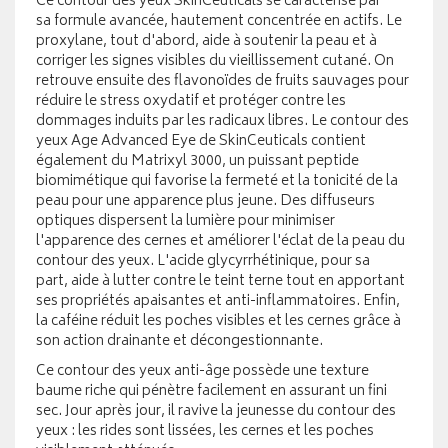
Ce contour des yeux SkinCeuticals se caractérise par
sa formule avancée, hautement concentrée en actifs. Le
proxylane, tout d'abord, aide à soutenir la peau et à
corriger les signes visibles du vieillissement cutané. On
retrouve ensuite des flavonoïdes de fruits sauvages pour
réduire le stress oxydatif et protéger contre les
dommages induits par les radicaux libres. Le contour des
yeux Age Advanced Eye de SkinCeuticals contient
également du Matrixyl 3000, un puissant peptide
biomimétique qui favorise la fermeté et la tonicité de la
peau pour une apparence plus jeune. Des diffuseurs
optiques dispersent la lumière pour minimiser
l'apparence des cernes et améliorer l'éclat de la peau du
contour des yeux. L'acide glycyrrhétinique, pour sa
part, aide à lutter contre le teint terne tout en apportant
ses propriétés apaisantes et anti-inflammatoires. Enfin,
la caféine réduit les poches visibles et les cernes grâce à
son action drainante et décongestionnante.
Ce contour des yeux anti-âge possède une texture
baume riche qui pénètre facilement en assurant un fini
sec. Jour après jour, il ravive la jeunesse du contour des
yeux : les rides sont lissées, les cernes et les poches