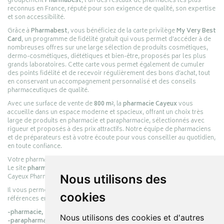
groupement
Pharmabest
, l’un des réseaux de pharmacies les plus
reconnus en France, réputé pour son exigence de qualité, son expertise
et son accessibilité.
Grâce à
Pharmabest
, vous bénéficiez de la carte privilège
My Very Best
Card
, un programme de fidélité gratuit qui vous permet d’accéder à de
nombreuses offres sur une large sélection de produits cosmétiques,
dermo-cosmétiques, diététiques et bien-être, proposés par les plus
grands laboratoires. Cette carte vous permet également de cumuler
des points fidélité et de recevoir régulièrement des bons d’achat, tout
en conservant un accompagnement personnalisé et des conseils
pharmaceutiques de qualité.
Avec une surface de vente de
800 m²
, la
pharmacie Cayeux
vous
accueille dans un espace moderne et spacieux, offrant un choix très
large de produits en pharmacie et parapharmacie, sélectionnés avec
rigueur et proposés à des prix attractifs. Notre équipe de pharmaciens
et de préparateurs est à votre écoute pour vous conseiller au quotidien,
en toute confiance.
Votre pharmacie en ligne :
pharmacie-cayeux.fr
Le site
pharmacie-cayeux.fr
est le prolongement digital de la pharmacie
Cayeux Pharmabest Berck-sur-Mer – Rang-du-Fliers.
Nous utilisons des
Il vous permet de réaliser vos achats en ligne parmi des milliers de
cookies
références en :
-pharmacie,
Nous utilisons des cookies et d'autres
-parapharmacie,