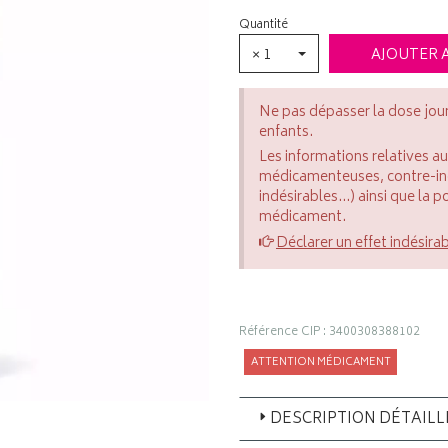
Quantité
× 1
AJOUTER 
Ne pas dépasser la dose jou
enfants.
Les informations relatives a
médicamenteuses, contre-indi
indésirables...) ainsi que la 
médicament.
Déclarer un effet indésira
Référence CIP : 3400308388102
ATTENTION MÉDICAMENT
DESCRIPTION DÉTAILL