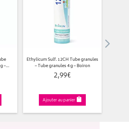
ube
Ethylicum Sulf. 12CH Tube granules
Arsen
 g –…
– Tube granules 4 g – Boiron
2
,
99
€
Ajouter au panier
A