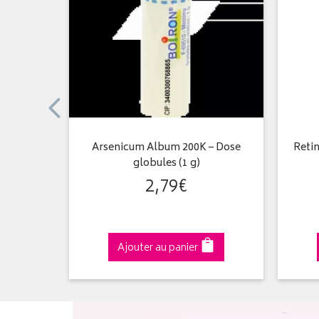
les – Tube
Arsenicum Album 200K – Dose
Reti
on
globules (1 g)
2
,
79
€
Ajouter au panier