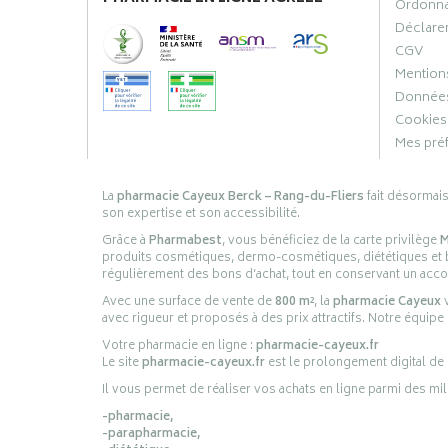
Ordonn
Déclarer
CGV
Mentions
Données
Cookies
Mes pré
La
pharmacie Cayeux Berck – Rang-du-Fliers
fait désormai
son expertise et son accessibilité.
Grâce à
Pharmabest
, vous bénéficiez de la carte privilège
M
produits cosmétiques, dermo-cosmétiques, diététiques et bi
régulièrement des bons d’achat, tout en conservant un ac
Avec une surface de vente de
800 m²
, la
pharmacie Cayeux
v
avec rigueur et proposés à des prix attractifs. Notre équipe
Votre pharmacie en ligne :
pharmacie-cayeux.fr
Le site
pharmacie-cayeux.fr
est le prolongement digital de
Il vous permet de réaliser vos achats en ligne parmi des mil
-pharmacie,
-parapharmacie,