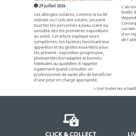
29 juillet 2026
L’alcoo
festifs 
Les allergies solaires, comme la lucite
dépend
estivale ou l’urticaire solaire, peuvent
conséqu
toucher les personnes à peau claire ou
sociale
sensible dès les premières expositions
d’en re
au soleil. Cet article explique leurs
de l’ai
symptômes, les facteurs favorisant leur
apparition et les gestes essentiels pour
les prévenir : exposition progressive,
photoprotection adaptée et bonnes
habitudes au quotidien. Il rappelle
également quand consulter un
professionnel de santé afin de bénéficier
d’une prise en charge appropriée.
> Voir toutes les actuali
CLICK & COLLECT
LI