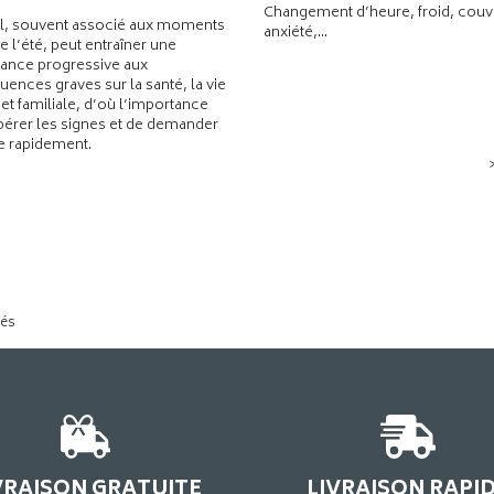
Changement d’heure, froid, couvr
l, souvent associé aux moments
anxiété,...
de l’été, peut entraîner une
ance progressive aux
ences graves sur la santé, la vie
 et familiale, d’où l’importance
pérer les signes et de demander
de rapidement.
tés
VRAISON GRATUITE
LIVRAISON RAPI