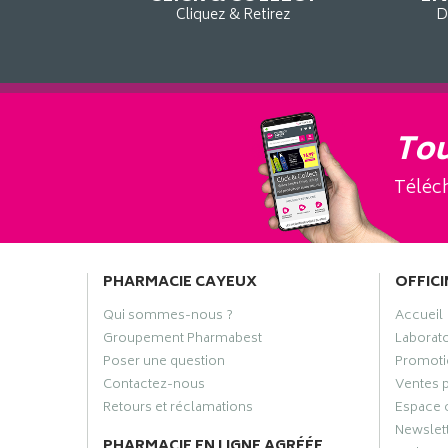
Cliquez & Retirez
D
Tou
Téléch
PHARMACIE CAYEUX
OFFICI
Qui sommes-nous ?
Accueil
Groupement Pharmabest
Laborat
Poser une question
Promoti
Contactez-nous
Ventes 
Retours et réclamations
Espace 
Newslet
PHARMACIE EN LIGNE AGRÉÉE