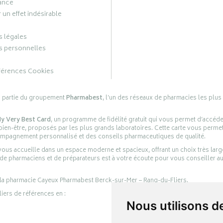
ance
 un effet indésirable
 légales
 personnelles
férences Cookies
s partie du groupement
Pharmabest
, l’un des réseaux de pharmacies les plus
y Very Best Card
, un programme de fidélité gratuit qui vous permet d’accéd
en-être, proposés par les plus grands laboratoires. Cette carte vous permet
compagnement personnalisé et des conseils pharmaceutiques de qualité.
ous accueille dans un espace moderne et spacieux, offrant un choix très lar
 de pharmaciens et de préparateurs est à votre écoute pour vous conseiller au
 la pharmacie Cayeux Pharmabest Berck-sur-Mer – Rang-du-Fliers.
liers de références en :
Nous utilisons d