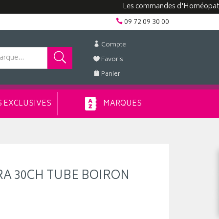
Les commandes d'Homéopathie peuv
09 72 09 30 00
Compte
Favoris
Panier
 EXCLUSIVES
MARQUES
A 30CH TUBE BOIRON