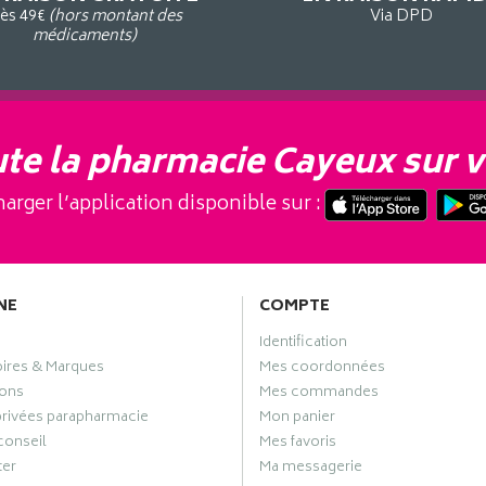
ès 49€
(hors montant des
Via DPD
médicaments)
te la pharmacie Cayeux sur v
arger l’application disponible sur :
NE
COMPTE
Identification
oires & Marques
Mes coordonnées
ons
Mes commandes
privées parapharmacie
Mon panier
conseil
Mes favoris
ter
Ma messagerie