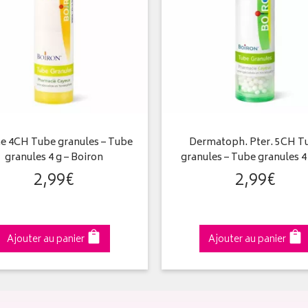
ne 4CH Tube granules – Tube
Dermatoph. Pter. 5CH T
granules 4 g – Boiron
granules – Tube granules 4
2
,
99
€
2
,
99
€
Ajouter au panier
Ajouter au panier