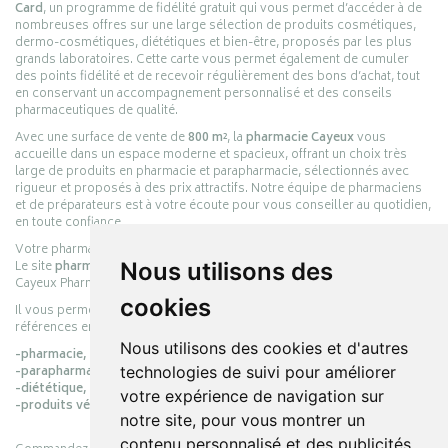
Card
, un programme de fidélité gratuit qui vous permet d’accéder à de
nombreuses offres sur une large sélection de produits cosmétiques,
dermo-cosmétiques, diététiques et bien-être, proposés par les plus
grands laboratoires. Cette carte vous permet également de cumuler
des points fidélité et de recevoir régulièrement des bons d’achat, tout
en conservant un accompagnement personnalisé et des conseils
pharmaceutiques de qualité.
Avec une surface de vente de
800 m²
, la
pharmacie Cayeux
vous
accueille dans un espace moderne et spacieux, offrant un choix très
large de produits en pharmacie et parapharmacie, sélectionnés avec
rigueur et proposés à des prix attractifs. Notre équipe de pharmaciens
et de préparateurs est à votre écoute pour vous conseiller au quotidien,
en toute confiance.
Votre pharmacie en ligne :
pharmacie-cayeux.fr
Le site
pharmacie-cayeux.fr
est le prolongement digital de la pharmacie
Nous utilisons des
Cayeux Pharmabest Berck-sur-Mer – Rang-du-Fliers.
cookies
Il vous permet de réaliser vos achats en ligne parmi des milliers de
références en :
Nous utilisons des cookies et d'autres
-pharmacie,
-parapharmacie,
technologies de suivi pour améliorer
-diététique,
votre expérience de navigation sur
-produits vétérinaires.
notre site, pour vous montrer un
contenu personnalisé et des publicités