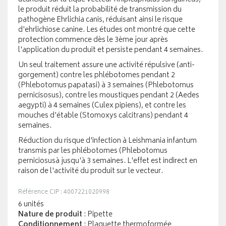
le produit réduit la probabilité de transmission du
pathogène Ehrlichia canis, réduisant ainsi le risque
d'ehrlichiose canine. Les études ont montré que cette
protection commence dès le 3ème jour après
l'application du produit et persiste pendant 4 semaines.
Un seul traitement assure une activité répulsive (anti-
gorgement) contre les phlébotomes pendant 2
(Phlebotomus papatasi) à 3 semaines (Phlebotomus
pernicisosus), contre les moustiques pendant 2 (Aedes
aegypti) à 4 semaines (Culex pipiens), et contre les
mouches d'étable (Stomoxys calcitrans) pendant 4
semaines.
Réduction du risque d'infection à Leishmania infantum
transmis par les phlébotomes (Phlebotomus
perniciosusà jusqu'à 3 semaines. L'effet est indirect en
raison de l'activité du produit sur le vecteur.
Référence CIP : 4007221020998
6 unités
Nature de produit
: Pipette
Conditionnement
: Plaquette thermoformée