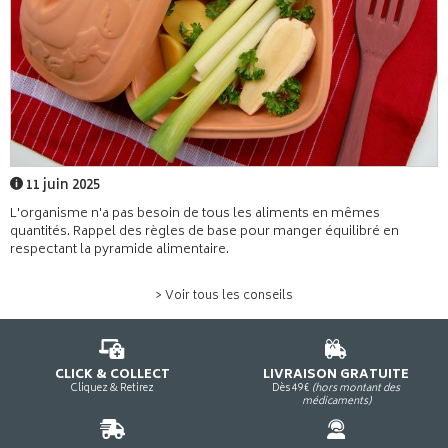
11 juin 2025
L'organisme n'a pas besoin de tous les aliments en mêmes
quantités. Rappel des règles de base pour manger équilibré en
respectant la pyramide alimentaire.
> Voir tous les conseils
CLICK & COLLECT
LIVRAISON GRATUITE
Cliquez & Retirez
Dès 49€
(hors montant des
médicaments)