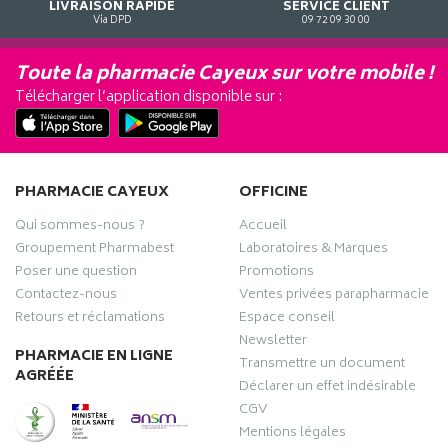
LIVRAISON RAPIDE
SERVICE CLIENT
Via DPD
09 72 09 30 00
Toute la pharmacie Cayeux sur votre mobile !
Télécharger l’application disponible sur :
PHARMACIE CAYEUX
OFFICINE
Qui sommes-nous ?
Accueil
Groupement Pharmabest
Laboratoires & Marques
Poser une question
Promotions
Contactez-nous
Ventes privées parapharmacie
Retours et réclamations
Espace conseil
Newsletter
PHARMACIE EN LIGNE
Transmettre un document
AGRÉÉE
Déclarer un effet indésirable
CGV
Mentions légales