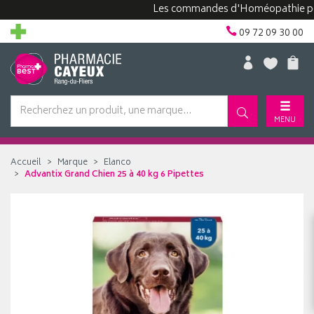
Les commandes d'Homéopathie peuvent 
09 72 09 30 00
MENU
Accueil
Marque
Elanco
Advantix Grand Chien 25 à 40 kg 6 Pipettes