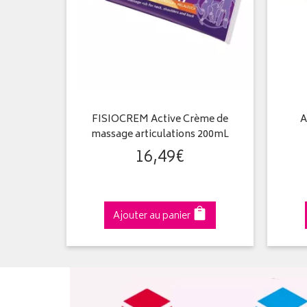
FISIOCREM Active Crème de
A
massage articulations 200mL
16
,
49
€
Ajouter au panier