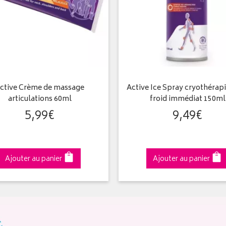
ctive Crème de massage
Active Ice Spray cryothérapi
articulations 60ml
froid immédiat 150ml
5
,
99
€
9
,
49
€
Ajouter au panier
Ajouter au panier