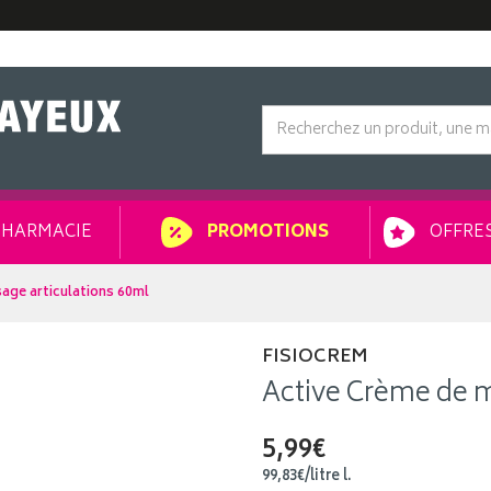
HARMACIE
OFFRES
PROMOTIONS
age articulations 60ml
FISIOCREM
Active Crème de m
5,99€
99
,
83
€
/
litre
l.