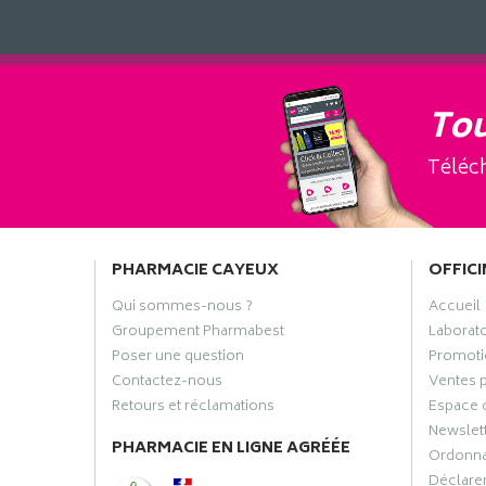
Tou
Téléch
PHARMACIE CAYEUX
OFFICI
Qui sommes-nous ?
Accueil
Groupement Pharmabest
Laborat
Poser une question
Promoti
Contactez-nous
Ventes 
Retours et réclamations
Espace 
Newslet
PHARMACIE EN LIGNE AGRÉÉE
Ordonn
Déclarer