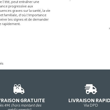
de l’été, peut entraîner une
ance progressive aux
ences graves sur la santé, la vie
 et familiale, d’où l’importance
pérer les signes et de demander
de rapidement.
tés
VRAISON GRATUITE
LIVRAISON RAPI
ès 49€
(hors montant des
Via DPD