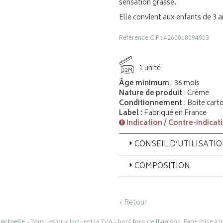
sensation grasse.
Elle convient aux enfants de 3 a
Référence CIP : 4260018094903
1 unité
12M
Âge minimum
: 36 mois
Nature de produit
: Crème
Conditionnement
: Boite cart
Label
: Fabriqué en France
Indication / Contre-indicat
CONSEIL D’UTILISATI
COMPOSITION
‹ Retour
actuelle
- Tous les prix incluent la TVA - hors frais de livraison. Page mise à 