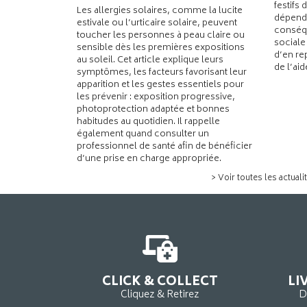
festifs 
Les allergies solaires, comme la lucite
dépend
estivale ou l’urticaire solaire, peuvent
conséqu
toucher les personnes à peau claire ou
sociale
sensible dès les premières expositions
d’en re
au soleil. Cet article explique leurs
de l’ai
symptômes, les facteurs favorisant leur
apparition et les gestes essentiels pour
les prévenir : exposition progressive,
photoprotection adaptée et bonnes
habitudes au quotidien. Il rappelle
également quand consulter un
professionnel de santé afin de bénéficier
d’une prise en charge appropriée.
> Voir toutes les actuali
CLICK & COLLECT
LI
Cliquez & Retirez
D