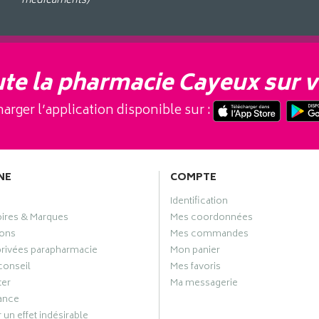
médicaments)
te la pharmacie Cayeux sur v
arger l’application disponible sur :
NE
COMPTE
Identification
oires & Marques
Mes coordonnées
ons
Mes commandes
privées parapharmacie
Mon panier
conseil
Mes favoris
ter
Ma messagerie
ance
 un effet indésirable