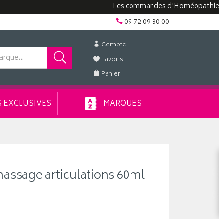
Les commandes d'Homéopathie peuvent 
09 72 09 30 00
Compte
Favoris
Panier
 EXCLUSIVES
MARQUES
assage articulations 60ml