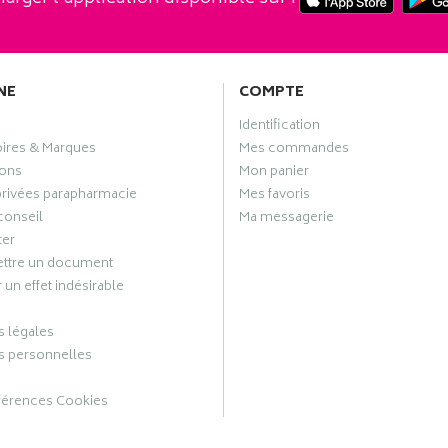
NE
COMPTE
Identification
oires & Marques
Mes commandes
ons
Mon panier
privées parapharmacie
Mes favoris
conseil
Ma messagerie
ter
ttre un document
 un effet indésirable
 légales
 personnelles
férences Cookies