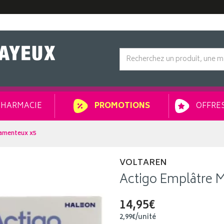
HARMACIE
OFFRES
PROMOTIONS
amenteux x5
VOLTAREN
Actigo Emplâtre 
14,95€
2
,
99
€
/unité