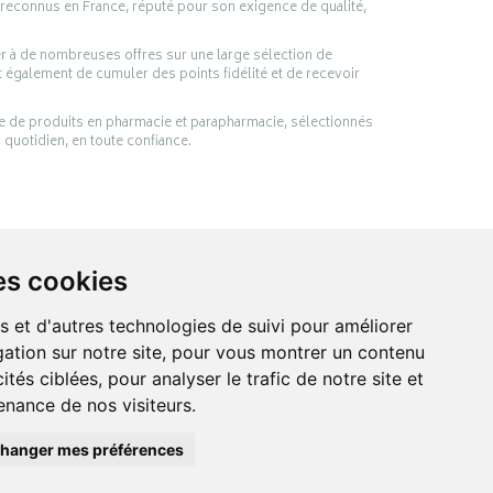
 reconnus en France, réputé pour son exigence de qualité,
er à de nombreuses offres sur une large sélection de
 également de cumuler des points fidélité et de recevoir
ge de produits en pharmacie et parapharmacie, sélectionnés
 quotidien, en toute confiance.
es cookies
s et d'autres technologies de suivi pour améliorer
ation sur notre site, pour vous montrer un contenu
ités ciblées, pour analyser le trafic de notre site et
anté et de votre bien-être.
nance de nos visiteurs.
hanger mes préférences
acie en ligne Apotekisto