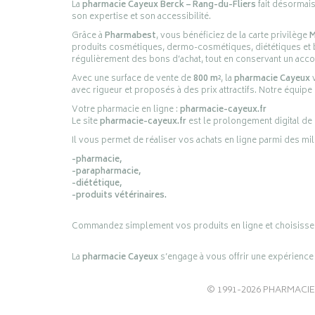
La
pharmacie Cayeux Berck – Rang-du-Fliers
fait désormai
son expertise et son accessibilité.
Grâce à
Pharmabest
, vous bénéficiez de la carte privilège
M
produits cosmétiques, dermo-cosmétiques, diététiques et bi
régulièrement des bons d’achat, tout en conservant un ac
Avec une surface de vente de
800 m²
, la
pharmacie Cayeux
v
avec rigueur et proposés à des prix attractifs. Notre équipe
Votre pharmacie en ligne :
pharmacie-cayeux.fr
Le site
pharmacie-cayeux.fr
est le prolongement digital de
Il vous permet de réaliser vos achats en ligne parmi des mil
-pharmacie,
-parapharmacie,
-diététique,
-produits vétérinaires.
Commandez simplement vos produits en ligne et choisissez le 
La
pharmacie Cayeux
s’engage à vous offrir une expérience p
© 1991-2026
PHARMACIE