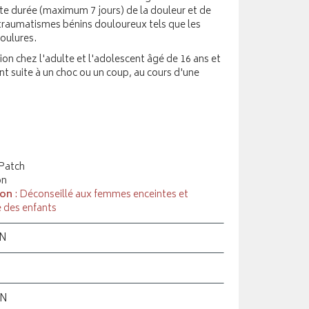
rte durée (maximum 7 jours) de la douleur et de
 traumatismes bénins douloureux tels que les
foulures.
tion chez l'adulte et l'adolescent âgé de 16 ans et
t suite à un choc ou un coup, au cours d'une
 Patch
on
ion
: Déconseillé aux femmes enceintes et
e des enfants
ON
ON