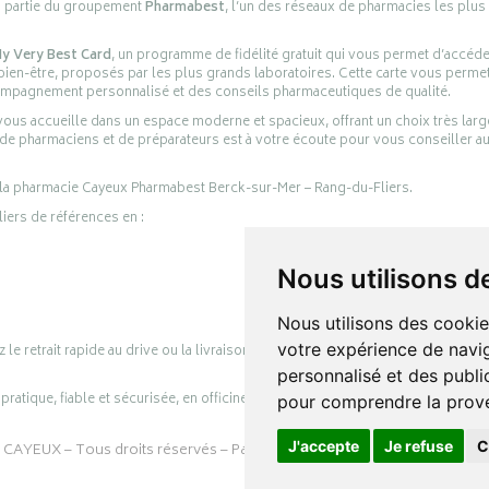
s partie du groupement
Pharmabest
, l’un des réseaux de pharmacies les plus
y Very Best Card
, un programme de fidélité gratuit qui vous permet d’accéd
en-être, proposés par les plus grands laboratoires. Cette carte vous permet
compagnement personnalisé et des conseils pharmaceutiques de qualité.
ous accueille dans un espace moderne et spacieux, offrant un choix très lar
 de pharmaciens et de préparateurs est à votre écoute pour vous conseiller au
 la pharmacie Cayeux Pharmabest Berck-sur-Mer – Rang-du-Fliers.
liers de références en :
Nous utilisons d
Nous utilisons des cookie
votre expérience de navig
retrait rapide au drive ou la livraison à domicile, en toute simplicité.
personnalisé et des public
ratique, fiable et sécurisée, en officine comme en ligne, au service de votre s
pour comprendre la prove
J'accepte
Je refuse
C
 CAYEUX
– Tous droits réservés – Page mise à jour le 03/08/2026 –
Pharm