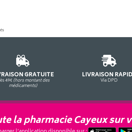
tés
VRAISON GRATUITE
LIVRAISON RAPI
ès 49€
(hors montant des
Via DPD
médicaments)
te la pharmacie Cayeux sur v
arger l’application disponible sur :