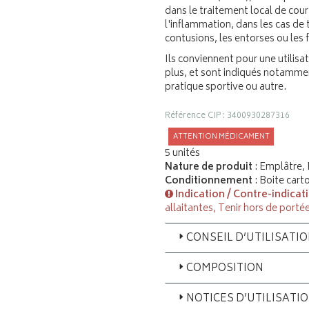
dans le traitement local de cou
l'inflammation, dans les cas de
contusions, les entorses ou les 
Ils conviennent pour une utilisa
plus, et sont indiqués notammen
pratique sportive ou autre.
Référence CIP : 3400930287316
ATTENTION MÉDICAMENT
5 unités
Nature de produit
: Emplâtre,
Conditionnement
: Boite cart
Indication / Contre-indicat
allaitantes, Tenir hors de porté
CONSEIL D’UTILISATI
COMPOSITION
NOTICES D’UTILISATI