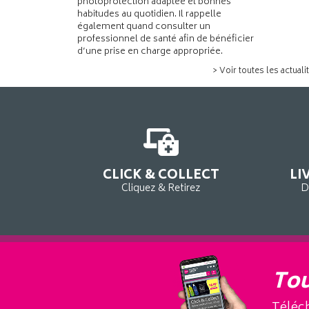
photoprotection adaptée et bonnes
habitudes au quotidien. Il rappelle
également quand consulter un
professionnel de santé afin de bénéficier
d’une prise en charge appropriée.
> Voir toutes les actuali
CLICK & COLLECT
LI
Cliquez & Retirez
D
Tou
Téléch