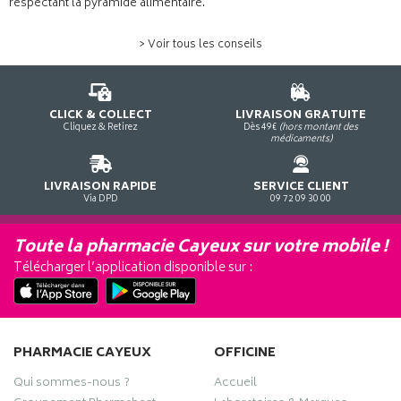
respectant la pyramide alimentaire.
> Voir tous les conseils
CLICK & COLLECT
LIVRAISON GRATUITE
Cliquez & Retirez
Dès 49€
(hors montant des
médicaments)
LIVRAISON RAPIDE
SERVICE CLIENT
Via DPD
09 72 09 30 00
Toute la pharmacie Cayeux sur votre mobile !
Télécharger l’application disponible sur :
PHARMACIE CAYEUX
OFFICINE
Qui sommes-nous ?
Accueil