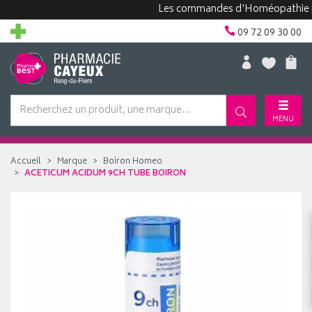
Les commandes d'Homéopathie peuven
09 72 09 30 00
MENU
Accueil
Marque
Boiron Homeo
ACETICUM ACIDUM 9CH TUBE BOIRON