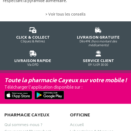
respectant la pyramide alimentaire.
> Voir tous les conseils
CLICK & COLLECT
LIVRAISON GRATUITE
Cliquez & Retirez
Dès 49€
(hors montant des
médicaments)
LIVRAISON RAPIDE
SERVICE CLIENT
Via DPD
09 72 09 30 00
Toute la pharmacie Cayeux sur votre mobile !
Télécharger l’application disponible sur :
PHARMACIE CAYEUX
OFFICINE
Qui sommes-nous ?
Accueil