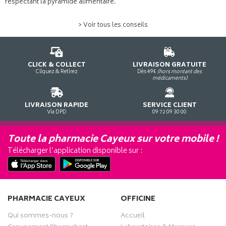
respectant la pyramide alimentaire.
> Voir tous les conseils
CLICK & COLLECT
LIVRAISON GRATUITE
Cliquez & Retirez
Dès 49€
(hors montant des
médicaments)
LIVRAISON RAPIDE
SERVICE CLIENT
Via DPD
09 72 09 30 00
Toute la pharmacie Cayeux sur votre mobile !
Télécharger l’application disponible sur :
PHARMACIE CAYEUX
OFFICINE
Qui sommes-nous ?
Accueil