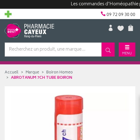
Les commandes d'Homéopathie peuven
09 72 09 30 00
MENU
Accueil
Marque
Boiron Homeo
ABROTANUM 7CH TUBE BOIRON