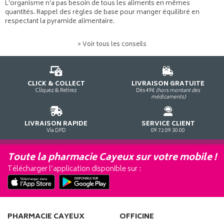
L'organisme n'a pas besoin de tous les aliments en mêmes
quantités. Rappel des règles de base pour manger équilibré en
respectant la pyramide alimentaire.
> Voir tous les conseils
CLICK & COLLECT
LIVRAISON GRATUITE
Cliquez & Retirez
Dès 49€
(hors montant des
médicaments)
LIVRAISON RAPIDE
SERVICE CLIENT
Via DPD
09 72 09 30 00
Toute la pharmacie Cayeux sur votre mobile !
Télécharger l’application disponible sur :
PHARMACIE CAYEUX
OFFICINE