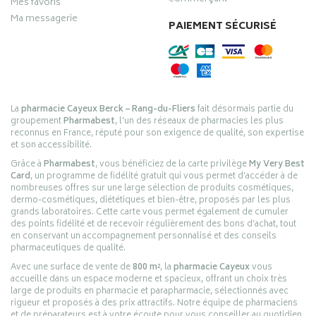
Mes favoris
Ma messagerie
PAIEMENT SÉCURISÉ
La
pharmacie Cayeux Berck – Rang-du-Fliers
fait désormais partie du
groupement
Pharmabest
, l’un des réseaux de pharmacies les plus
reconnus en France, réputé pour son exigence de qualité, son expertise
et son accessibilité.
Grâce à
Pharmabest
, vous bénéficiez de la carte privilège
My Very Best
Card
, un programme de fidélité gratuit qui vous permet d’accéder à de
nombreuses offres sur une large sélection de produits cosmétiques,
dermo-cosmétiques, diététiques et bien-être, proposés par les plus
grands laboratoires. Cette carte vous permet également de cumuler
des points fidélité et de recevoir régulièrement des bons d’achat, tout
en conservant un accompagnement personnalisé et des conseils
pharmaceutiques de qualité.
Avec une surface de vente de
800 m²
, la
pharmacie Cayeux
vous
accueille dans un espace moderne et spacieux, offrant un choix très
large de produits en pharmacie et parapharmacie, sélectionnés avec
rigueur et proposés à des prix attractifs. Notre équipe de pharmaciens
et de préparateurs est à votre écoute pour vous conseiller au quotidien,