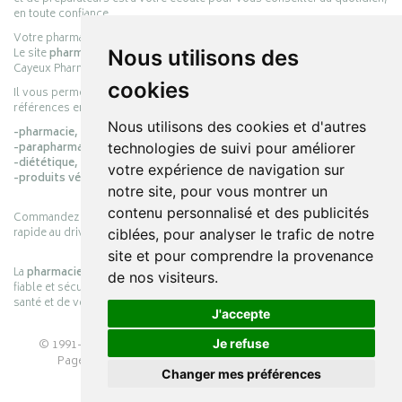
en toute confiance.
Votre pharmacie en ligne :
pharmacie-cayeux.fr
Le site
pharmacie-cayeux.fr
est le prolongement digital de la pharmacie
Nous utilisons des
Cayeux Pharmabest Berck-sur-Mer – Rang-du-Fliers.
cookies
Il vous permet de réaliser vos achats en ligne parmi des milliers de
références en :
Nous utilisons des cookies et d'autres
-pharmacie,
-parapharmacie,
technologies de suivi pour améliorer
-diététique,
votre expérience de navigation sur
-produits vétérinaires.
notre site, pour vous montrer un
contenu personnalisé et des publicités
Commandez simplement vos produits en ligne et choisissez le retrait
rapide au drive ou la livraison à domicile, en toute simplicité.
ciblées, pour analyser le trafic de notre
site et pour comprendre la provenance
La
pharmacie Cayeux
s’engage à vous offrir une expérience pratique,
de nos visiteurs.
fiable et sécurisée, en officine comme en ligne, au service de votre
santé et de votre bien-être.
J'accepte
© 1991-2026
PHARMACIE CAYEUX
– Tous droits réservés –
Je refuse
Page mise à jour le 03/08/2026 –
Pharmacie en ligne
Changer mes préférences
Apotekisto