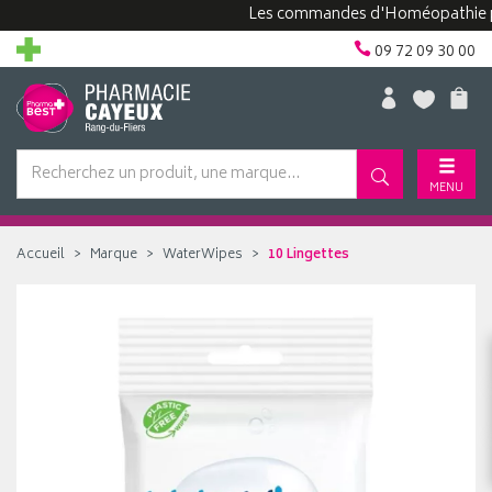
Les commandes d'Homéopathie peuven
09 72 09 30 00
MENU
Accueil
Marque
WaterWipes
10 Lingettes