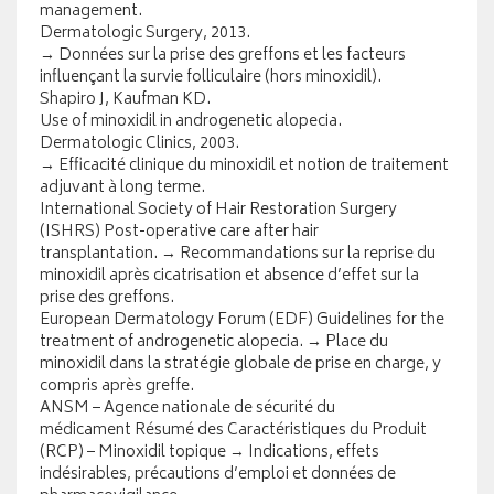
management.
Dermatologic Surgery, 2013.
→ Données sur la prise des greffons et les facteurs
influençant la survie folliculaire (hors minoxidil).
Shapiro J, Kaufman KD.
Use of minoxidil in androgenetic alopecia.
Dermatologic Clinics, 2003.
→ Efficacité clinique du minoxidil et notion de traitement
adjuvant à long terme.
International Society of Hair Restoration Surgery
(ISHRS)
Post-operative care after hair
transplantation.
→ Recommandations sur la reprise du
minoxidil après cicatrisation et absence d’effet sur la
prise des greffons.
European Dermatology Forum (EDF)
Guidelines for the
treatment of androgenetic alopecia.
→ Place du
minoxidil dans la stratégie globale de prise en charge, y
compris après greffe.
ANSM – Agence nationale de sécurité du
médicament
Résumé des Caractéristiques du Produit
(RCP) – Minoxidil topique
→ Indications, effets
indésirables, précautions d’emploi et données de