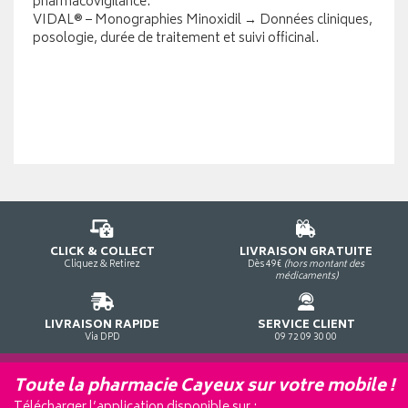
pharmacovigilance.
VIDAL® – Monographies Minoxidil
→ Données cliniques,
posologie, durée de traitement et suivi officinal.
CLICK & COLLECT
LIVRAISON GRATUITE
Cliquez & Retirez
Dès 49€
(hors montant des
médicaments)
LIVRAISON RAPIDE
SERVICE CLIENT
Via DPD
09 72 09 30 00
Toute la pharmacie Cayeux sur votre mobile !
Télécharger l’application disponible sur :