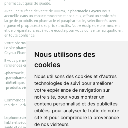
pharmaceutiques de qualité.
Avec une surface de vente de
800 m²
, la
pharmacie Cayeux
vous
accueille dans un espace moderne et spacieux, offrant un choix très
large de produits en pharmacie et parapharmacie, sélectionnés avec
rigueur et proposés à des prix attractifs. Notre équipe de pharmaciens
et de préparateurs est à votre écoute pour vous conseiller au quotidien,
en toute confiance.
Votre pharmacie en ligne :
pharmacie-cayeux.fr
Le site
pharmacie-cayeux.fr
est le prolongement digital de la pharmacie
Cayeux Pharmabest Berck-sur-Mer – Rang-du-Fliers.
Nous utilisons des
Il vous permet de réaliser vos achats en ligne parmi des milliers de
cookies
références en :
-pharmacie,
Nous utilisons des cookies et d'autres
-parapharmacie,
-diététique,
technologies de suivi pour améliorer
-produits vétérinaires.
votre expérience de navigation sur
notre site, pour vous montrer un
Commandez simplement vos produits en ligne et choisissez le retrait
contenu personnalisé et des publicités
rapide au drive ou la livraison à domicile, en toute simplicité.
ciblées, pour analyser le trafic de notre
site et pour comprendre la provenance
La
pharmacie Cayeux
s’engage à vous offrir une expérience pratique,
fiable et sécurisée, en officine comme en ligne, au service de votre
de nos visiteurs.
santé et de votre bien-être.