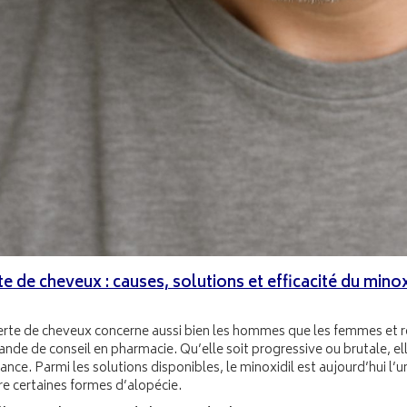
e de cheveux : causes, solutions et efficacité du minox
erte de cheveux concerne aussi bien les hommes que les femmes et re
nde de conseil en pharmacie. Qu’elle soit progressive ou brutale, el
ance. Parmi les solutions disponibles, le minoxidil est aujourd’hui l’
re certaines formes d’alopécie.