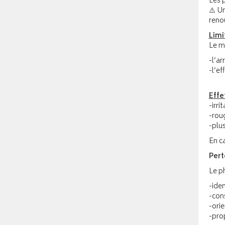
Les p
⚠️ U
reno
Limi
Le mi
-l’ar
-l’ef
Effe
-irr
-rou
-plu
En c
Pert
Le ph
-iden
-cons
-orie
-pro