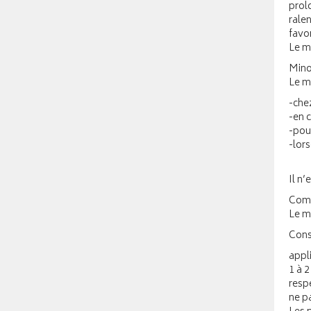
prol
ralen
favo
Le mi
Minox
Le mi
-che
-en 
-pou
-lors
Il n’
Comm
Le m
Conse
appli
1 à 2
respe
ne pa