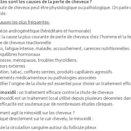
les sont les causes de la perte de cheveux ?
hute de cheveux peut être physiologique ou pathologique. On parle d
ble.
causes les plus fréquentes:
écie androgénétique (héréditaire et hormonale)
t la cause la plus courante de perte de cheveux chez l’homme et la 
e de cheveux réactionnelle
ss, fatigue intense, maladie, accouchement, carences nutritionnelles.
quilibres hormonaux
sesse, ménopause, troubles thyroïdiens.
eurs externes
tion, tabac, coiffures serrées, produits capillaires agressifs.
tements médicamenteux ou pathologies associées
ifier l’origine de la chute est essentiel pour choisir un traitement eff
inoxidil :
un traitement efficace contre la chute de cheveux
noxidil est un traitement local utilisé depuis plusieurs décennies da
efficacité est soutenue par de nombreuses études cliniques.
ent agit le minoxidil sur les cheveux ?
qué directement sur le cuir chevelu, le minoxidil :
le la circulation sanguine autour du follicule pileux