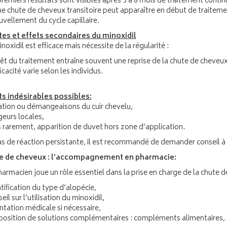
remiers résultats sont visibles après 3 à 6 mois de traitement contin
ne chute de cheveux transitoire peut apparaître en début de traiteme
uvellement du cycle capillaire.
tes et effets secondaires du minoxidil
noxidil est efficace mais nécessite de la régularité :
rêt du traitement entraîne souvent une reprise de la chute de cheveux
ficacité varie selon les individus.
ts indésirables possibles:
itation ou démangeaisons du cuir chevelu,
geurs locales,
s rarement, apparition de duvet hors zone d’application.
as de réaction persistante, il est recommandé de demander conseil à 
e de cheveux : l’accompagnement en pharmacie:
armacien joue un rôle essentiel dans la prise en charge de la chute d
tification du type d’alopécie,
eil sur l’utilisation du minoxidil,
ntation médicale si nécessaire,
position de solutions complémentaires : compléments alimentaires, so