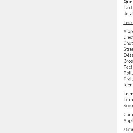
Quel
La c
dura
Les 
Alop
C’es
Chut
Stre
Désé
Gros
Fact
Pollu
Trai
Ident
Le m
Le mi
Son 
Comm
Appli
stimu