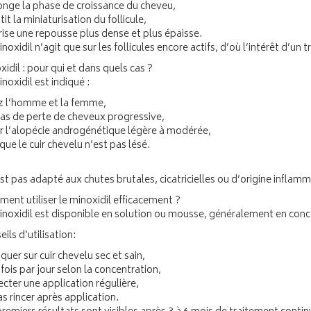
onge la phase de croissance du cheveu,
tit la miniaturisation du follicule,
rise une repousse plus dense et plus épaisse.
noxidil n’agit que sur les follicules encore actifs, d’où l’intérêt d’un
idil : pour qui et dans quels cas ?
noxidil est indiqué :
z l’homme et la femme,
cas de perte de cheveux progressive,
r l’alopécie androgénétique légère à modérée,
que le cuir chevelu n’est pas lésé.
est pas adapté aux chutes brutales, cicatricielles ou d’origine inflam
ent utiliser le minoxidil efficacement ?
inoxidil est disponible en solution ou mousse, généralement en conc
ils d’utilisation:
quer sur cuir chevelu sec et sain,
 fois par jour selon la concentration,
cter une application régulière,
s rincer après application.