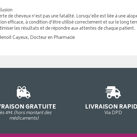
lusion
rte de cheveux n’est pas une fatalité. Lorsqu’elle est liée à une alo
tion efficace, à condition d’être utilisé correctement et sur le lon
timiser les résultats et de répondre aux attentes de chaque patient.
Benoit Cayeux, Docteur en Pharmacie
VRAISON GRATUITE
LIVRAISON RAPI
ès 49€
(hors montant des
Via DPD
médicaments)