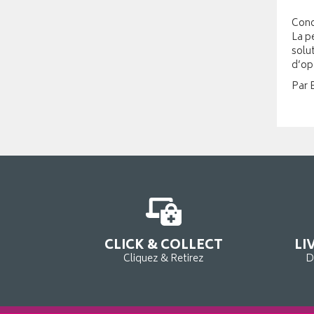
Conc
La pe
solu
d’op
Par 
CLICK & COLLECT
LI
Cliquez & Retirez
D