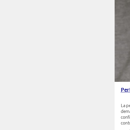
Pert
La p
dema
confi
cont