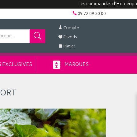
Les commandes d'Homéopathie peuven
09 72 09 30 00
Compte
Favoris
Panier
 EXCLUSIVES
MARQUES
PORT