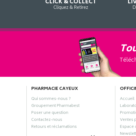
CLICK & COLLECT
LI
Cliquez & Retirez
D
Tou
Téléch
PHARMACIE CAYEUX
OFFICI
Qui sommes-nous ?
Accueil
Groupement Pharmabest
Laborat
Poser une question
Promoti
Contactez-nous
Ventes 
Retours et réclamations
Espace 
Newslet