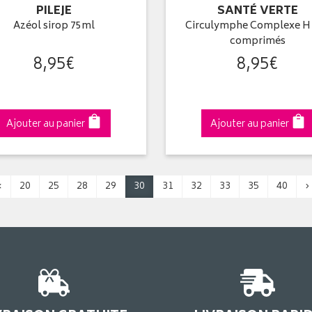
PILEJE
SANTÉ VERTE
Azéol sirop 75ml
Circulymphe Complexe H 
comprimés
8
,
95
€
8
,
95
€
Ajouter au panier
Ajouter au panier
‹
20
25
28
29
30
31
32
33
35
40
›