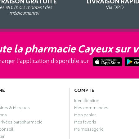
VRAISON GRATUITE
LIVRAISON RAPI
ès 49€
(hors montant des
Via DPD
médicaments)
te la pharmacie Cayeux sur v
arger l’application disponible sur :
NE
COMPTE
Identification
oires & Marques
Mes commandes
ons
Mon panier
privées parapharmacie
Mes favoris
conseil
Ma messagerie
ter