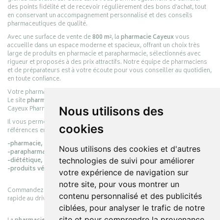
des points fidélité et de recevoir régulièrement des bons d’achat, tout
en conservant un accompagnement personnalisé et des conseils
pharmaceutiques de qualité.
Avec une surface de vente de
800 m²
, la
pharmacie Cayeux
vous
accueille dans un espace moderne et spacieux, offrant un choix très
large de produits en pharmacie et parapharmacie, sélectionnés avec
rigueur et proposés à des prix attractifs. Notre équipe de pharmaciens
et de préparateurs est à votre écoute pour vous conseiller au quotidien,
en toute confiance.
Votre pharmacie en ligne :
pharmacie-cayeux.fr
Le site
pharmacie-cayeux.fr
est le prolongement digital de la pharmacie
Nous utilisons des
Cayeux Pharmabest Berck-sur-Mer – Rang-du-Fliers.
Il vous permet de réaliser vos achats en ligne parmi des milliers de
cookies
références en :
-pharmacie,
Nous utilisons des cookies et d'autres
-parapharmacie,
technologies de suivi pour améliorer
-diététique,
-produits vétérinaires.
votre expérience de navigation sur
notre site, pour vous montrer un
Commandez simplement vos produits en ligne et choisissez le retrait
contenu personnalisé et des publicités
rapide au drive ou la livraison à domicile, en toute simplicité.
ciblées, pour analyser le trafic de notre
site et pour comprendre la provenance