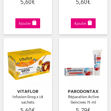
5
,
60
€
5
,
60
€
Ajouter
Ajouter
VITAFLOR
PARODONTAX
Infusion Grog x 18
Réparation Active
sachets
Gencives 75 ml