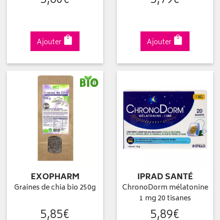
5
,
60
€
5
,
79
€
Ajouter
Ajouter
EXOPHARM
IPRAD SANTÉ
Graines de chia bio 250g
ChronoDorm mélatonine
1 mg 20 tisanes
5
,
85
€
5
,
89
€