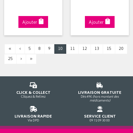
Ajouter
Ajouter
«
‹
5
8
9
10
11
12
13
15
20
25
›
»
CLICK & COLLECT
LIVRAISON GRATUITE
Cliquez & Retirez
Dès 49€
(hors montant des
médicaments)
LIVRAISON RAPIDE
SERVICE CLIENT
Via DPD
09 72 09 30 00