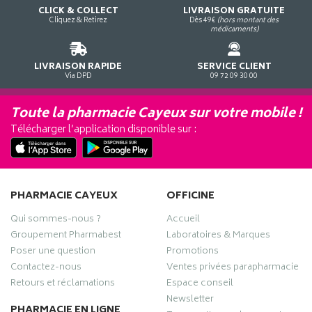
CLICK & COLLECT
LIVRAISON GRATUITE
Cliquez & Retirez
Dès 49€
(hors montant des
médicaments)
LIVRAISON RAPIDE
SERVICE CLIENT
Via DPD
09 72 09 30 00
Toute la pharmacie Cayeux sur votre mobile !
Télécharger l’application disponible sur :
PHARMACIE CAYEUX
OFFICINE
Qui sommes-nous ?
Accueil
Groupement Pharmabest
Laboratoires & Marques
Poser une question
Promotions
Contactez-nous
Ventes privées parapharmacie
Retours et réclamations
Espace conseil
Newsletter
PHARMACIE EN LIGNE