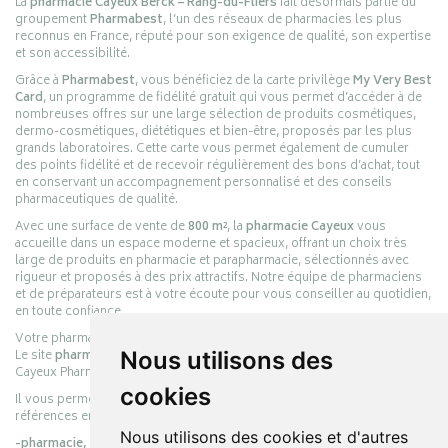
La
pharmacie Cayeux Berck – Rang-du-Fliers
fait désormais partie du
groupement
Pharmabest
, l’un des réseaux de pharmacies les plus
reconnus en France, réputé pour son exigence de qualité, son expertise
et son accessibilité.
Grâce à
Pharmabest
, vous bénéficiez de la carte privilège
My Very Best
Card
, un programme de fidélité gratuit qui vous permet d’accéder à de
nombreuses offres sur une large sélection de produits cosmétiques,
dermo-cosmétiques, diététiques et bien-être, proposés par les plus
grands laboratoires. Cette carte vous permet également de cumuler
des points fidélité et de recevoir régulièrement des bons d’achat, tout
en conservant un accompagnement personnalisé et des conseils
pharmaceutiques de qualité.
Avec une surface de vente de
800 m²
, la
pharmacie Cayeux
vous
accueille dans un espace moderne et spacieux, offrant un choix très
large de produits en pharmacie et parapharmacie, sélectionnés avec
rigueur et proposés à des prix attractifs. Notre équipe de pharmaciens
et de préparateurs est à votre écoute pour vous conseiller au quotidien,
en toute confiance.
Votre pharmacie en ligne :
pharmacie-cayeux.fr
Le site
pharmacie-cayeux.fr
Nous utilisons des
est le prolongement digital de la pharmacie
Cayeux Pharmabest Berck-sur-Mer – Rang-du-Fliers.
cookies
Il vous permet de réaliser vos achats en ligne parmi des milliers de
références en :
Nous utilisons des cookies et d'autres
-pharmacie,