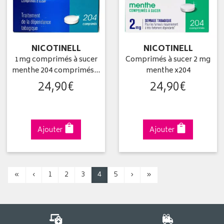
NICOTINELL
NICOTINELL
1mg comprimés à sucer
Comprimés à sucer 2 mg
menthe 204 comprimés…
menthe x204
24
,
90
€
24
,
90
€
Ajouter
Ajouter
«
‹
1
2
3
4
5
›
»