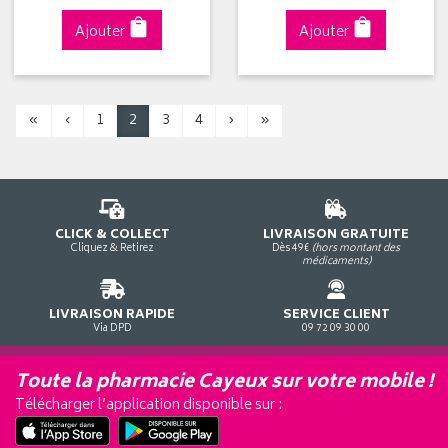
Ajouter
Ajouter
«
‹
1
2
3
4
›
»
CLICK & COLLECT
LIVRAISON GRATUITE
Cliquez & Retirez
Dès 49€
(hors montant des
médicaments)
LIVRAISON RAPIDE
SERVICE CLIENT
Via DPD
09 72 09 30 00
Toute la pharmacie Cayeux sur votre mobile !
Télécharger l’application disponible sur :