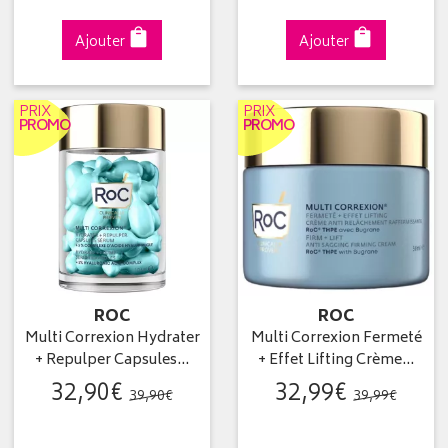
Ajouter
Ajouter
PRIX
PRIX
PROMO
PROMO
ROC
ROC
Multi Correxion Hydrater
Multi Correxion Fermeté
+ Repulper Capsules…
+ Effet Lifting Crème…
32
,
90
€
32
,
99
€
39
,
90
€
39
,
99
€