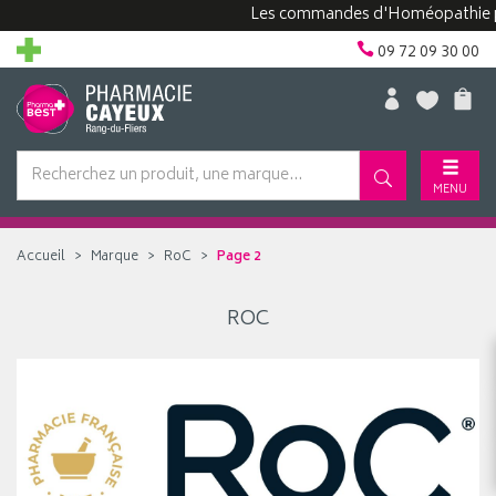
Les commandes d'Homéopathie peuve
09 72 09 30 00
MENU
Accueil
Marque
RoC
Page 2
ROC