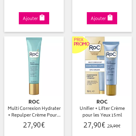
Ajouter
Ajouter
PRIX
PROMO
ROC
ROC
Multi Correxion Hydrater
Unifier + Lifter Crème
+ Repulper Crème Pour…
pour les Yeux 15ml
27
,
90
€
27
,
90
€
29
,
90
€