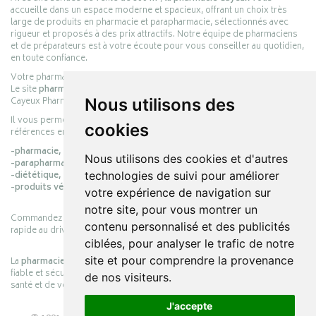
accueille dans un espace moderne et spacieux, offrant un choix très
large de produits en pharmacie et parapharmacie, sélectionnés avec
rigueur et proposés à des prix attractifs. Notre équipe de pharmaciens
et de préparateurs est à votre écoute pour vous conseiller au quotidien,
en toute confiance.
Votre pharmacie en ligne :
pharmacie-cayeux.fr
Le site
pharmacie-cayeux.fr
est le prolongement digital de la pharmacie
Nous utilisons des
Cayeux Pharmabest Berck-sur-Mer – Rang-du-Fliers.
Il vous permet de réaliser vos achats en ligne parmi des milliers de
cookies
références en :
-pharmacie,
Nous utilisons des cookies et d'autres
-parapharmacie,
technologies de suivi pour améliorer
-diététique,
-produits vétérinaires.
votre expérience de navigation sur
notre site, pour vous montrer un
Commandez simplement vos produits en ligne et choisissez le retrait
contenu personnalisé et des publicités
rapide au drive ou la livraison à domicile, en toute simplicité.
ciblées, pour analyser le trafic de notre
site et pour comprendre la provenance
La
pharmacie Cayeux
s’engage à vous offrir une expérience pratique,
fiable et sécurisée, en officine comme en ligne, au service de votre
de nos visiteurs.
santé et de votre bien-être.
J'accepte