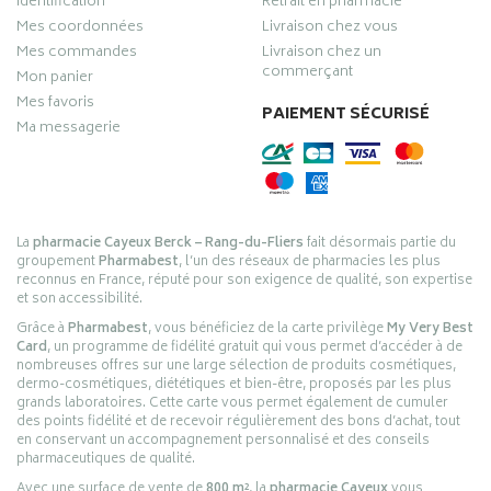
Identification
Retrait en pharmacie
Mes coordonnées
Livraison chez vous
Mes commandes
Livraison chez un
commerçant
Mon panier
Mes favoris
PAIEMENT SÉCURISÉ
Ma messagerie
La
pharmacie Cayeux Berck – Rang-du-Fliers
fait désormais partie du
groupement
Pharmabest
, l’un des réseaux de pharmacies les plus
reconnus en France, réputé pour son exigence de qualité, son expertise
et son accessibilité.
Grâce à
Pharmabest
, vous bénéficiez de la carte privilège
My Very Best
Card
, un programme de fidélité gratuit qui vous permet d’accéder à de
nombreuses offres sur une large sélection de produits cosmétiques,
dermo-cosmétiques, diététiques et bien-être, proposés par les plus
grands laboratoires. Cette carte vous permet également de cumuler
des points fidélité et de recevoir régulièrement des bons d’achat, tout
en conservant un accompagnement personnalisé et des conseils
pharmaceutiques de qualité.
Avec une surface de vente de
800 m²
, la
pharmacie Cayeux
vous