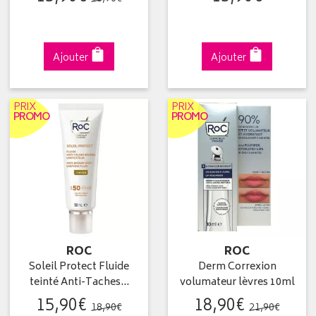
Ajouter
Ajouter
PRIX
PRIX
PROMO
PROMO
ROC
ROC
Soleil Protect Fluide
Derm Correxion
teinté Anti-Taches…
volumateur lèvres 10ml
15
,
90
€
18
,
90
€
18
,
90
€
21
,
90
€