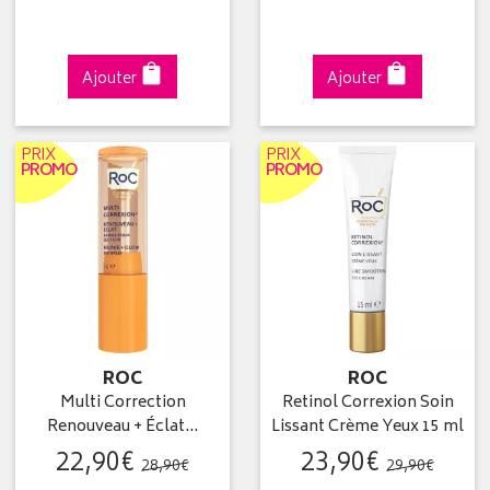
Ajouter
Ajouter
PRIX
PRIX
PROMO
PROMO
ROC
ROC
Multi Correction
Retinol Correxion Soin
Renouveau + Éclat…
Lissant Crème Yeux 15 ml
22
,
90
€
23
,
90
€
28
,
90
€
29
,
90
€