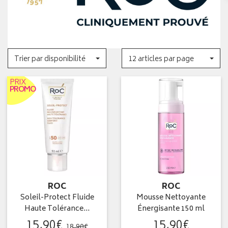
Trier par disponibilité
12 articles par page
PRIX
PROMO
ROC
ROC
Soleil-Protect Fluide
Mousse Nettoyante
Haute Tolérance…
Énergisante 150 ml
15
,
90
€
15
,
90
€
18
,
90
€