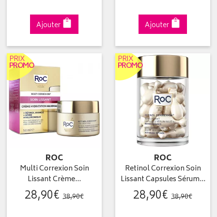
Ajouter
Ajouter
PRIX
PRIX
PROMO
PROMO
ROC
ROC
Multi Correxion Soin
Retinol Correxion Soin
Lissant Crème…
Lissant Capsules Sérum…
28
,
90
€
28
,
90
€
38
,
90
€
38
,
90
€